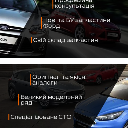
Професійна
консультація
Нові та БУ запчастини
Форд
Свій склад запчастин
Оригінал та якісні
аналоги
Великий модельний
ряд
Спеціалізоване СТО