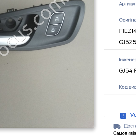
Артикул
Оригін
F1EZ1
GJ5Z
Інжене
GJ54 
Код ви
У
Доста
Самовивіз