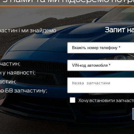
Запит на
частин і ми знайдемо
частин;
 у наявності;
астин;
о БВ запчастину;
Хочу встановити запчас