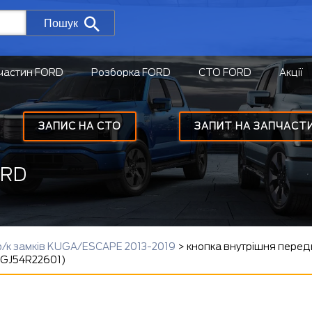
Пошук
частин FORD
Розборка FORD
СТО FORD
Акції
ЗАПИС НА СТО
ЗАПИТ НА ЗАПЧАСТ
ORD
 р/к замків KUGA/ESCAPE 2013-2019
>
кнопка внутрішня передн
 GJ54R22601)