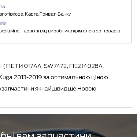
та
езготівкова, Карта Приват-Банку
тія
 офіційної гарантії від виробника крім електро-товарів
і (F1ET14017AA, SW7472, F1EZ14028A,
uga 2013-2019 за оптимальною ціною
автозапчастини якнайшвидше Новою
ібні вам запчастини