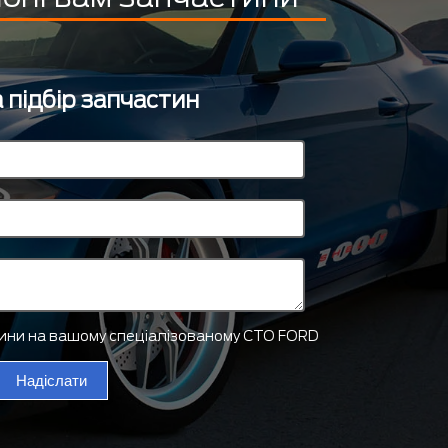
 підбір запчастин
тини на вашому спеціалізованому СТО FORD
Надіслати