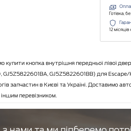
Опла
Готівка, б
Гаран
12 місяців
о купити кнопка внутрішня передньої лівої двер
 GJ5Z5822601BA, GJ5Z5822601BB) для Escape/K
огів запчастин в Києві та Україні. Доставимо 
іншим перевізником.
з нами та ми підберемо потр