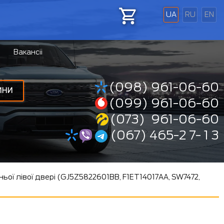
UA
RU
EN
Вакансіі
(098) 961-06-60
ИНИ
(099) 961-06-60
(073) 961-06-60
(067) 465-2 7- 1 3
ьої лівої двері (GJ5Z5822601BB, F1ET14017AA, SW7472,