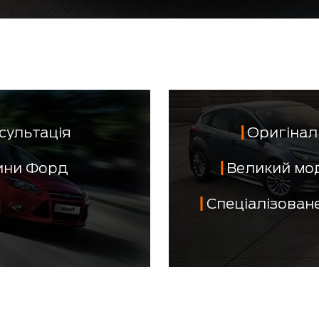
сультація
Оригінал 
тини Форд
Великий мо
Спеціалізован