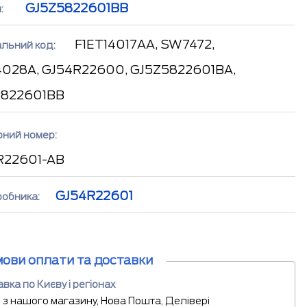
GJ5Z5822601BB
:
F1ET14017AA, SW7472,
альний код:
4028A, GJ54R22600, GJ5Z5822601BA,
5822601BB
рний номер:
R22601-AB
GJ54R22601
робника:
мови оплати та доставки
вка по Києву і регіонах
 з нашого магазину, Нова Пошта, Делівері