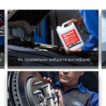
tic
у
Як правильно вибрати антифриз