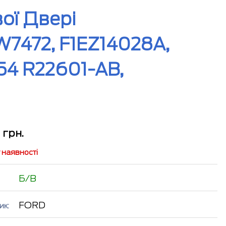
ої Двері
W7472, F1EZ14028A,
54 R22601-AB,
2
грн.
 наявності
Б/В
FORD
ик: