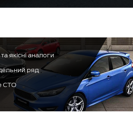
та якісні аналоги
дельний ряд
е СТО