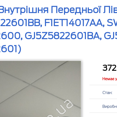
Внутрішня Передньої Лів
22601BB, F1ET14017AA, S
600, GJ5Z5822601BA, GJ
601)
37
Немає у
Стан:
Виробн