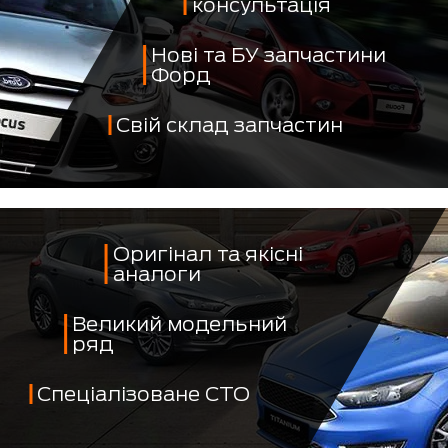
консультація
Нові та БУ запчастини
Форд
Свій склад запчастин
Оригінал та якісні
аналоги
Великий модельний
ряд
Спеціалізоване СТО