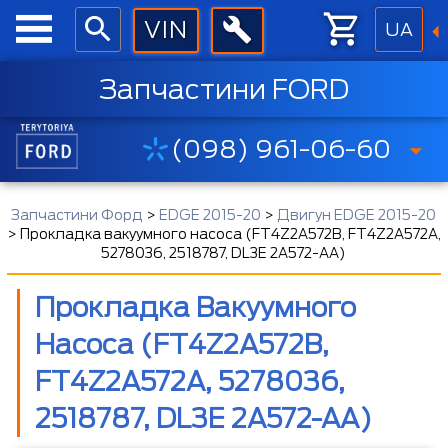
UA
Запчастини FORD
(098) 961-06-60
Запчастини Форд
>
EDGE 2015-20
>
Двигун EDGE 2015-20
>
Прокладка вакуумного насоса (FT4Z2A572B, FT4Z2A572A,
5278036, 2518787, DL3E 2A572-AA)
Прокладка Вакуумного
Насоса (FT4Z2A572B,
FT4Z2A572A, 5278036,
2518787, DL3E 2A572-AA)