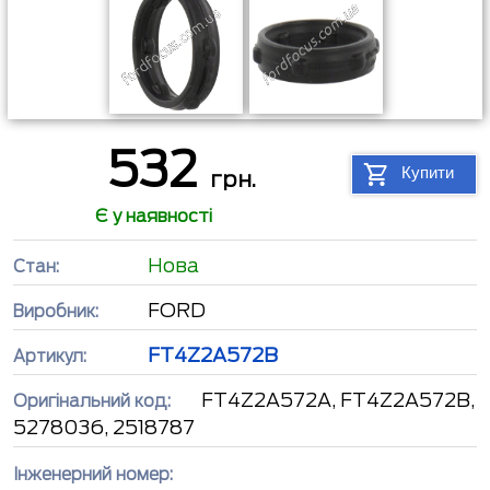
532
Купити
грн.
Є у наявності
Нова
Стан:
FORD
Виробник:
FT4Z2A572B
Артикул:
FT4Z2A572A, FT4Z2A572B,
Оригінальний код:
5278036, 2518787
Інженерний номер: