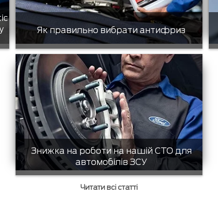
tic
у
Як правильно вибрати антифриз
Знижка на роботи на нашій СТО для
автомобілів ЗСУ
Читати всі статті