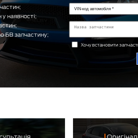
частин;
 у наявності;
астин;
о БВ запчастину;
Хочу встановити запчас
сультація
Оригінал 