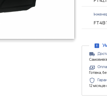
FT4Z1
Інжене
FT4B 
У
Доста
Самовивіз
Опла
Готівка, б
Гаран
12 місяців