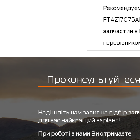
Рекомендуєм
FT4Z17075AB
запчастин в
перевізнико
Проконсультуйтеся 
Надішліть нам запит на підбір зап
для вас найкращий варіант!
При роботі з нами Ви отримаєте: