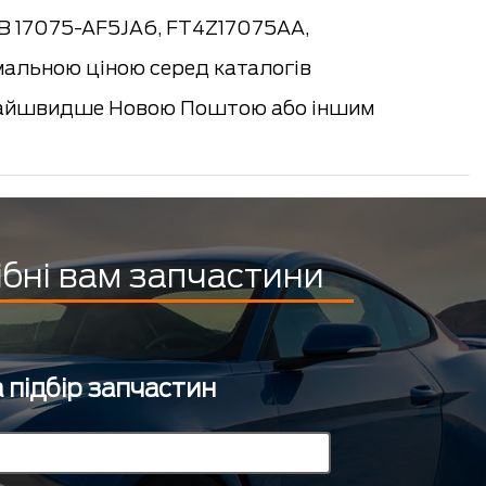
B 17075-AF5JA6, FT4Z17075AA,
мальною ціною серед каталогів
якнайшвидше Новою Поштою або іншим
ібні вам запчастини
 підбір запчастин