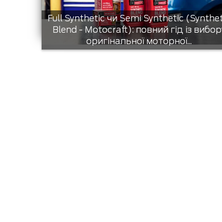
Full Synthetic чи Semi Synthetic (Synthe
Blend - Motocraft): повний гід із вибор
оригінальної моторної...