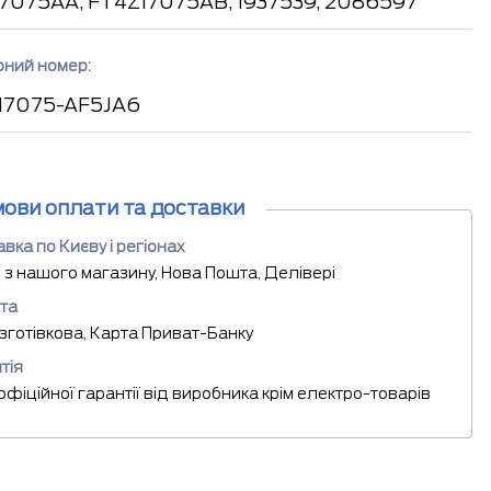
7075AA, FT4Z17075AB, 1937539, 2086597
рний номер:
17075-AF5JA6
мови оплати та доставки
вка по Києву і регіонах
 з нашого магазину, Нова Пошта, Делівері
та
езготівкова, Карта Приват-Банку
тія
 офіційної гарантії від виробника крім електро-товарів