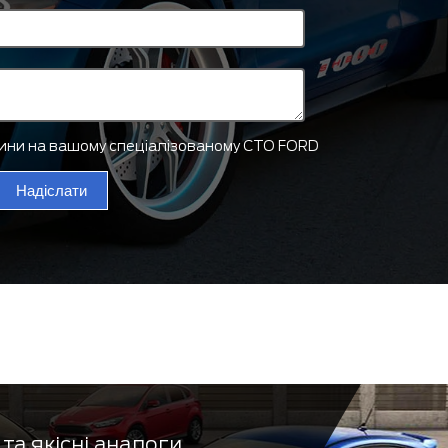
тини на вашому спеціалізованому СТО FORD
Надіслати
та якісні аналоги