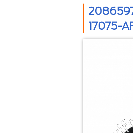
2086597
17075-A