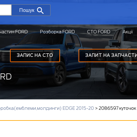
Пошук
частин FORD
Розборка FORD
СТО FORD
Акції
ЗАПИС НА СТО
ЗАПИТ НА ЗАПЧАСТ
ORD
бробка(емблеми,молдинги) EDGE 2015-20
>
2086597 куточок