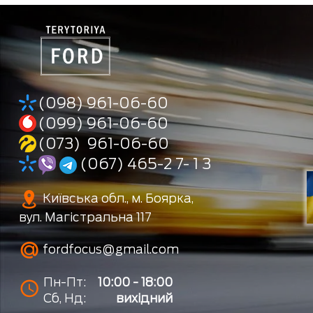
(098) 961-06-60
(099) 961-06-60
(073) 961-06-60
(067) 465-2 7- 1 3
Київська обл., м. Боярка,
вул. Магістральна 117
fordfocus@gmail.com
Пн-Пт:
10:00 - 18:00
Сб, Нд:
вихідний