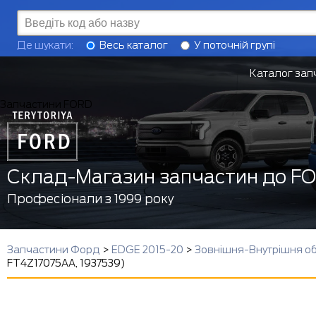
Де шукати:
Весь каталог
У поточній групі
Каталог зап
Запчастини FORD
Склад-Магазин запчастин до F
Професіонали з 1999 року
Запчастини Форд
>
EDGE 2015-20
>
Зовнішня-Внутрішня о
FT4Z17075AA, 1937539)