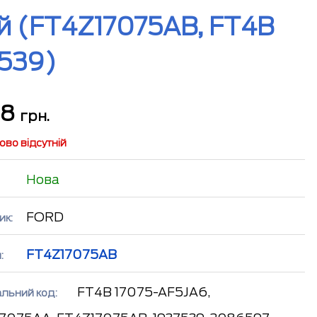
й (FT4Z17075AB, FT4B
7539)
28
грн.
во відсутній
Нова
FORD
ик:
FT4Z17075AB
:
FT4B 17075-AF5JA6,
альний код: