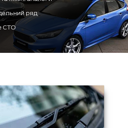
дельний ряд
е СТО