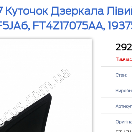
 Куточок Дзеркала Ліви
F5JA6, FT4Z17075AA, 193
29
Тимчасо
Стан:
Виробн
Артикул
Оригін