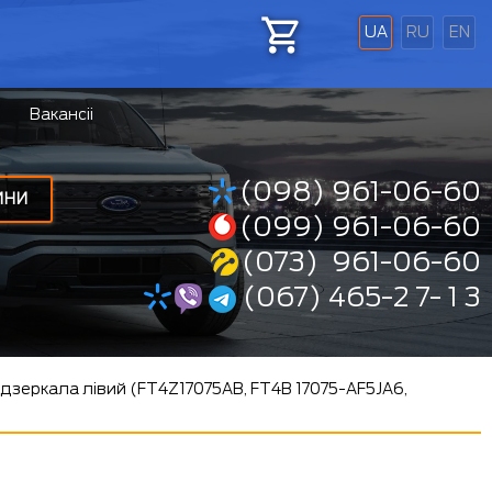
UA
RU
EN
Вакансіі
(098) 961-06-60
ИНИ
(099) 961-06-60
(073) 961-06-60
(067) 465-2 7- 1 3
 дзеркала лівий (FT4Z17075AB, FT4B 17075-AF5JA6,