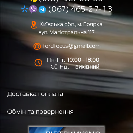
(067) 465-2 7- 1 3
Київська обл., м. Боярка,
вул. Магістральна 117
fordfocus@gmail.com
Пн-Пт:
10:00 - 18:00
Сб, Нд:
вихідний
Доставка і оплата
Обмін та повернення