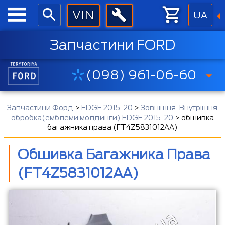
UA
Запчастини FORD
(098) 961-06-60
Запчастини Форд
>
EDGE 2015-20
>
Зовнішня-Внутрішня
обробка(емблеми,молдинги) EDGE 2015-20
>
обшивка
багажника права (FT4Z5831012AA)
Обшивка Багажника Права
(FT4Z5831012AA)