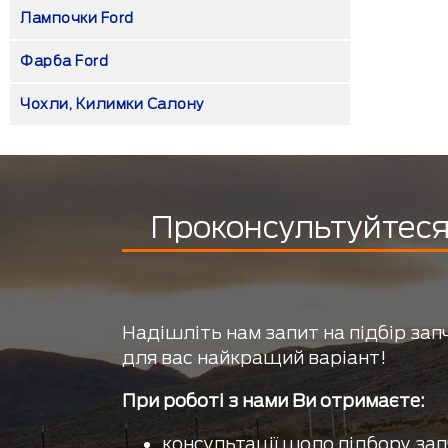
Лампочки Ford
Фарба Ford
Чохли, Килимки Салону
Проконсультуйтеся 
Надішліть нам запит на підбір зап
для вас найкращий варіант!
При роботі з нами Ви отримаєте:
консультації щодо підбору зап