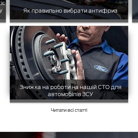
tic
у
Як правильно вибрати антифриз
Знижка на роботи на нашій СТО для
автомобілів ЗСУ
Читати всі статті