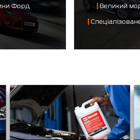
тини Форд
Великий мо
Спеціалізован