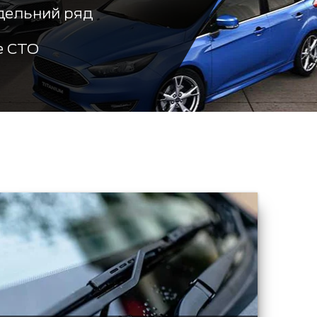
дельний ряд
е СТО