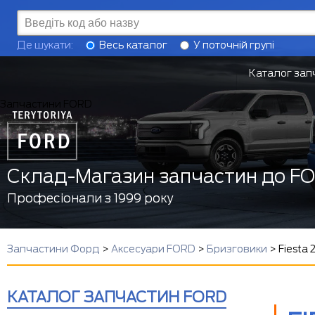
Де шукати:
Весь каталог
У поточній групі
Каталог зап
Запчастини FORD
Склад-Магазин запчастин до F
Професіонали з 1999 року
Запчастини Форд
>
Аксесуари FORD
>
Бризговики
>
Fiesta
КАТАЛОГ ЗАПЧАСТИН FORD