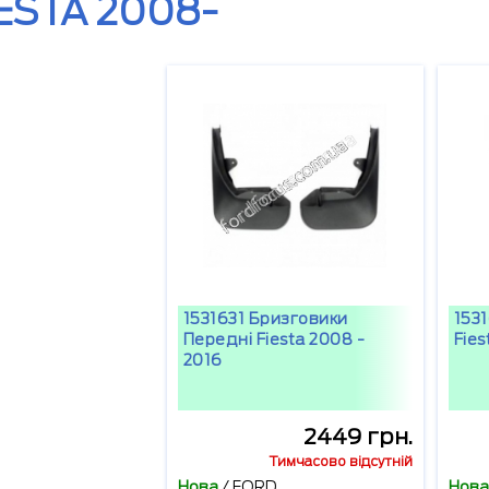
ESTA 2008-
1531631 Бризговики
153
Передні Fiesta 2008 -
Fies
2016
2449 грн.
Тимчасово відсутній
Нова
/
FORD
Нова