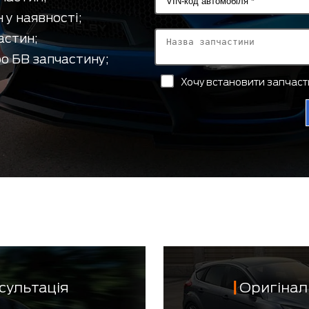
 у наявності;
астин;
о БВ запчастину;
Хочу встановити запчас
сультація
Оригінал 