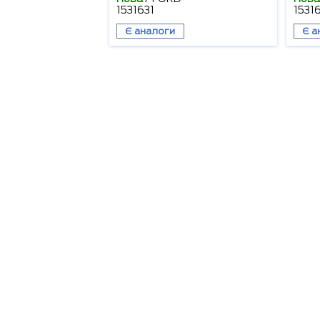
1531631
1531
Є аналоги
Є а