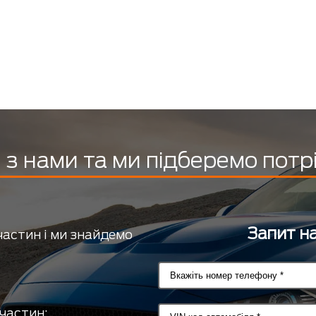
з нами та ми підберемо потр
Запит на
частин і ми знайдемо
частин;