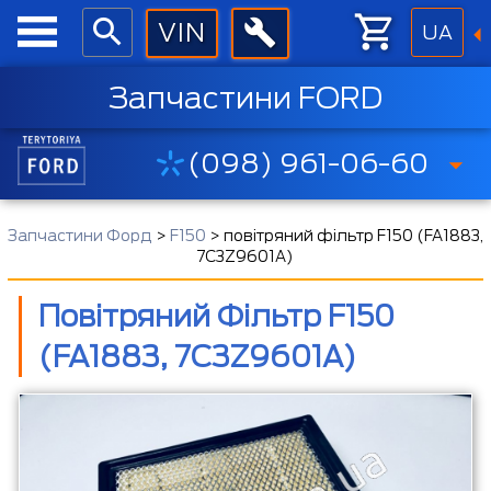
UA
Запчастини FORD
(098) 961-06-60
Запчастини Форд
>
F150
>
повітряний фільтр F150 (FA1883,
7C3Z9601A)
Повітряний Фільтр F150
(FA1883, 7C3Z9601A)