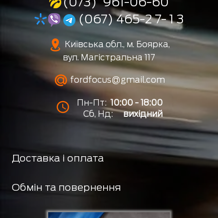
(073) 961-06-60
(067) 465-2 7- 1 3
Київська обл., м. Боярка,
вул. Магістральна 117
fordfocus@gmail.com
Пн-Пт:
10:00 - 18:00
Сб, Нд:
вихідний
Доставка і оплата
Обмін та повернення