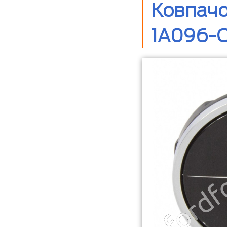
Ковпачо
1A096-