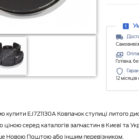
У
Доста
Самовивіз
Опла
Готівка, б
Гаран
12 місяців
о купити EJ7Z1130A Ковпачок ступиці литого ди
 ціною серед каталогів запчастин в Києві та Ук
е Новою Поштою або іншим перевізником.