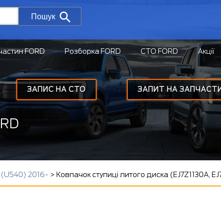
Пошук
частин FORD
Розборка FORD
СТО FORD
Акції
ЗАПИС НА СТО
ЗАПИТ НА ЗАПЧАСТ
ORD
(U540) 2016-
>
Ковпачок ступиці литого диска (EJ7Z1130A, E