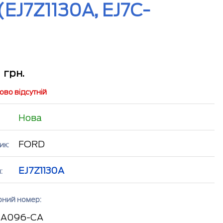
EJ7Z1130A, EJ7C-
2
грн.
во відсутній
Нова
FORD
ик:
EJ7Z1130A
:
рний номер:
1A096-CA