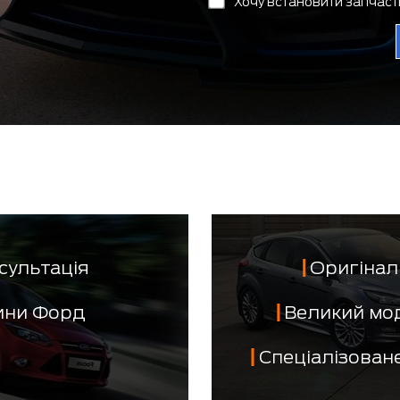
Хочу встановити запчас
сультація
Оригінал 
тини Форд
Великий мо
Спеціалізован