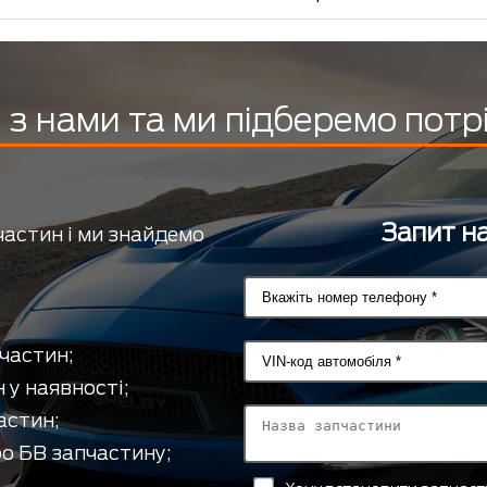
з нами та ми підберемо потр
Запит на
частин і ми знайдемо
частин;
 у наявності;
астин;
о БВ запчастину;