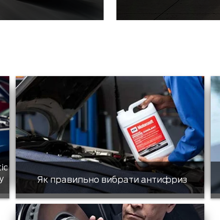
tic
у
Як правильно вибрати антифриз