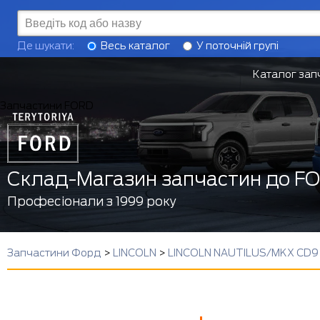
Де шукати:
Весь каталог
У поточній групі
Каталог зап
Запчастини FORD
Склад-Магазин запчастин до F
Професіонали з 1999 року
Запчастини Форд
>
LINCOLN
>
LINCOLN NAUTILUS/MKX CD9 