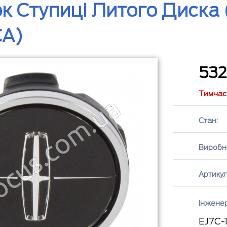
к Ступиці Литого Диска (
CA)
53
Тимчасо
Стан:
Виробн
Артикул
Інжене
EJ7C-