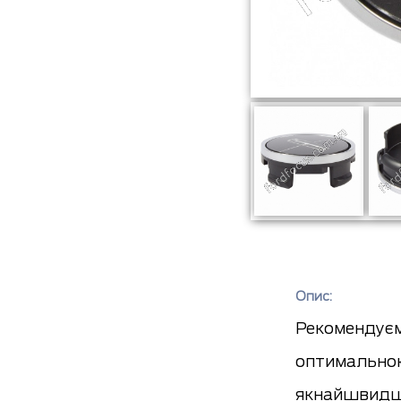
Опис:
Рекомендуєм
оптимальною
якнайшвидш