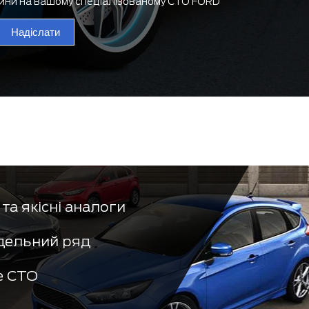
тини на вашому спеціалізованому СТО FORD
Надіслати
та якісні аналоги
дельний ряд
е СТО