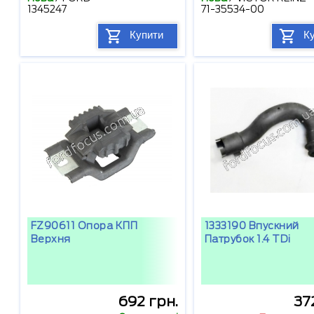
1345247
71-35534-00
Купити
К
FZ90611 Опора КПП
1333190 Впускний
Верхня
Патрубок 1.4 TDi
692 грн.
37