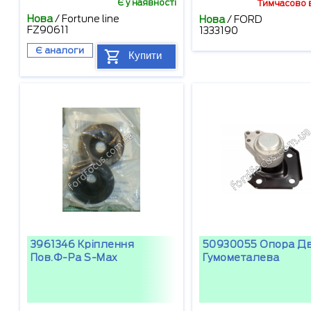
Є у наявності
Тимчасово в
Нова
/
Fortune line
Нова
/
FORD
FZ90611
1333190
Є аналоги
Купити
3961346 Кріплення
50930055 Опора Д
Пов.ф-Ра S-Max
Гумометалева