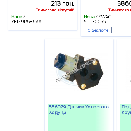
213 грн.
3860
Тимчасово відсутній
Тимчасово в
Нова
/
Нова
/
SWAG
YF1Z9P686AA
50930055
Є аналоги
556029 Датчик Холостого
Под
Ходу 1,3
Кру