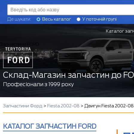
Де шукати:
Весь каталог
У поточній групі
Каталог зап
Запчастини FORD
Склад-Магазин запчастин до F
Професіонали з 1999 року
Запчастини Форд
>
Fiesta 2002-08
>
Двигун Fiesta 2002-08
КАТАЛОГ ЗАПЧАСТИН FORD