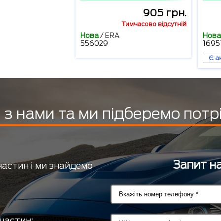
905 грн.
Тимчасово відсутній
Нова
/
ERA
Нова
556029
1695
Є а
з нами та ми підберемо потр
Запит на
частин і ми знайдемо
частин;