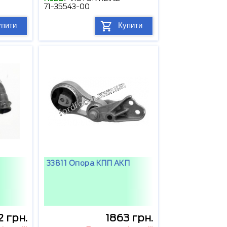
71-35543-00
упити
Купити
33811 Опора КПП АКП
2 грн.
1863 грн.