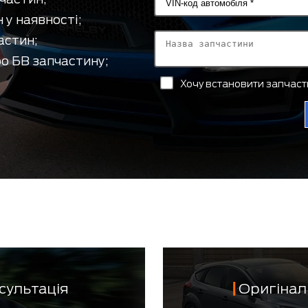
 у наявності;
астин;
о БВ запчастину;
Хочу встановити запчас
сультація
Оригінал 