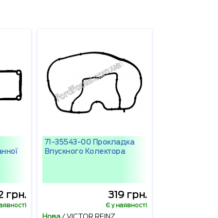
71-35543-00 Прокладка
нної
Впускного Колектора
2 грн.
319 грн.
наявності
Є у наявності
Нова
/
VICTOR REINZ