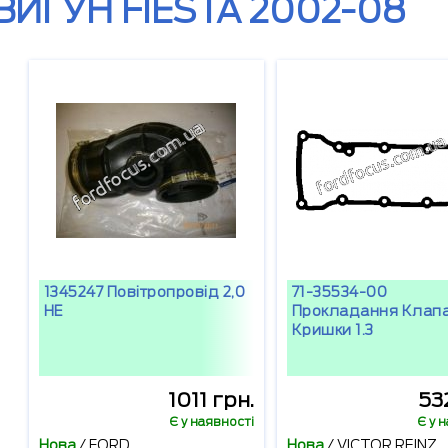
ВИГУН FIESTA 2002-08
1345247 Повітропровід 2,0
71-35534-00
HE
Прокладання Клапа
Кришки 1.3
1011 грн.
53
Є у наявності
Є у 
Нова
/
FORD
Нова
/
VICTOR REINZ