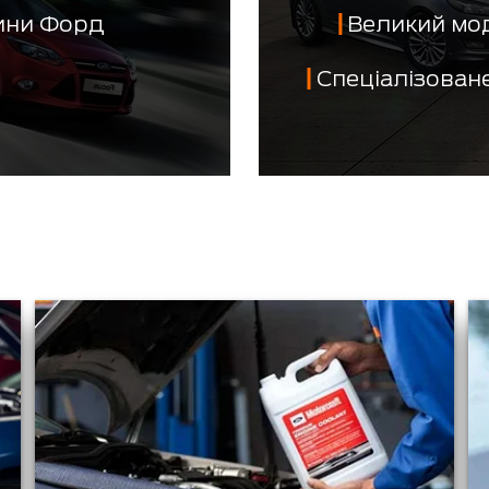
тини Форд
Великий мо
Спеціалізован