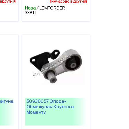
ідсутній
Тимчасово відсутній
Нова
/
LEMFORDER
33811
вигуна
50930057 Опора-
Обмежувач Крутного
Моменту