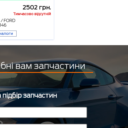
2502 грн.
Тимчасово відсутній
/
FORD
146
налоги
ібні вам запчастини
 підбір запчастин