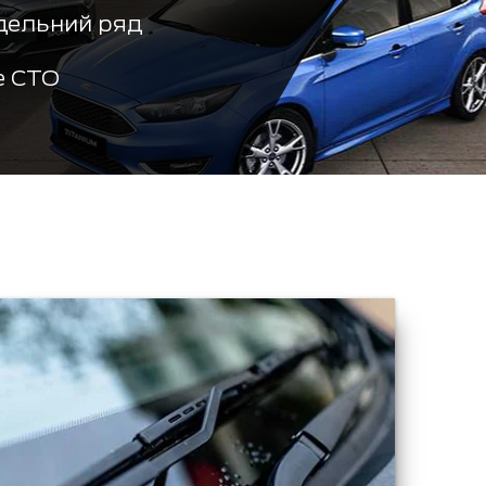
дельний ряд
е СТО