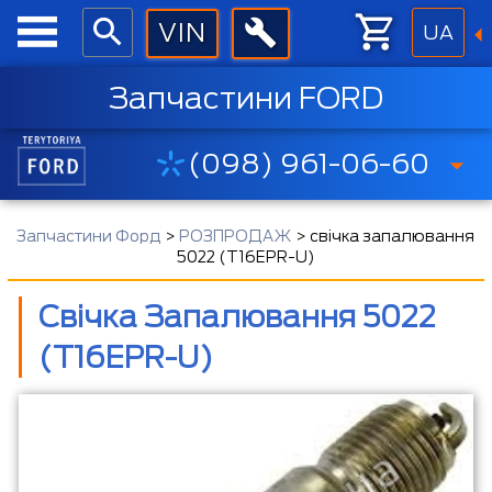
UA
Запчастини FORD
(098) 961-06-60
Запчастини Форд
>
РОЗПРОДАЖ
>
свічка запалювання
5022 (T16EPR-U)
Свічка Запалювання 5022
(T16EPR-U)