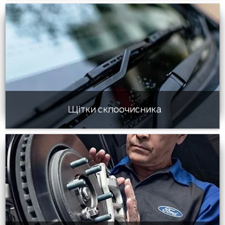
Щітки склоочисника