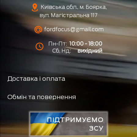
Київська обл., м. Боярка,
вул. Магістральна 117
fordfocus@gmail.com
Пн-Пт:
10:00 - 18:00
Сб, Нд:
вихідний
Доставка і оплата
Обмін та повернення
ПІДТРИМУЄМО
ЗСУ