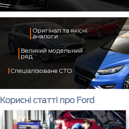
Оригінал та якісні
аналоги
Великий модельний
ряд
Спеціалізоване СТО
Корисні статті про Ford