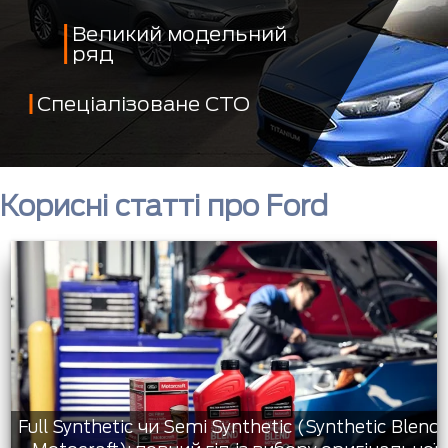
Великий модельний
ряд
Спеціалізоване СТО
Корисні статті про Ford
Full Synthetic чи Semi Synthetic (Synthetic Blend