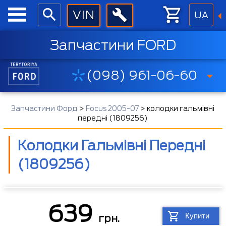
UA
Запчастини FORD
(098) 961-06-60
Запчастини Форд
>
Focus 2005-07
>
колодки гальмівні
передні (1809256)
Колодки Гальмівні Передні
(1809256)
639
Купити
грн.