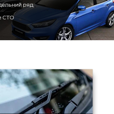
дельний ряд
е СТО