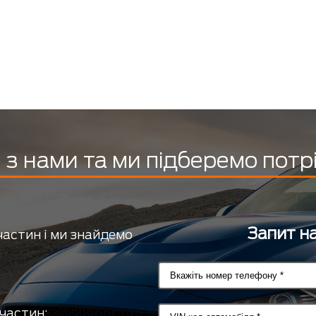
з нами та ми підберемо потр
Запит на
частин і ми знайдемо
частин;