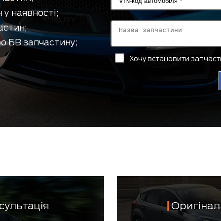
 у наявності;
астин;
о БВ запчастину;
Хочу встановити запчас
сультація
Оригінал 