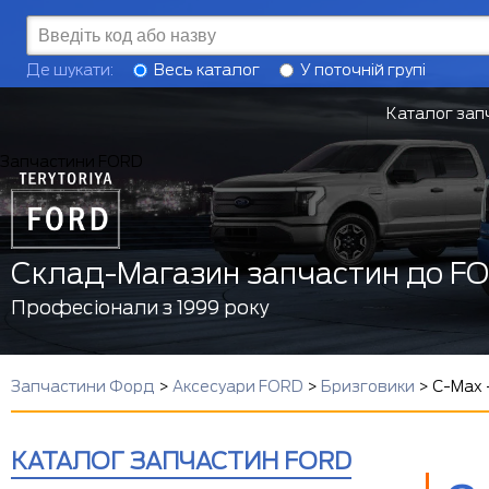
Де шукати:
Весь каталог
У поточній групі
Каталог зап
Запчастини FORD
Склад-Магазин запчастин до F
Професіонали з 1999 року
Запчастини Форд
>
Аксесуари FORD
>
Бризговики
>
C-Max 
КАТАЛОГ ЗАПЧАСТИН FORD