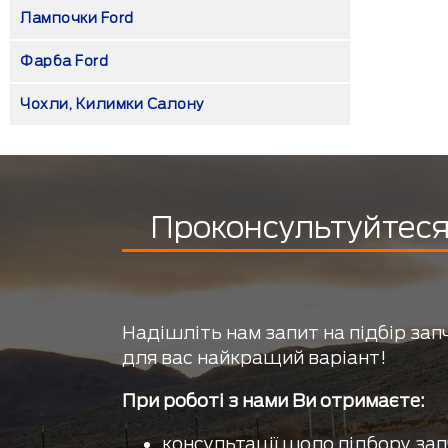
Лампочки Ford
Фарба Ford
Чохли, Килимки Салону
Проконсультуйтеся 
Надішліть нам запит на підбір зап
для вас найкращий варіант!
При роботі з нами Ви отримаєте:
консультації щодо підбору зап