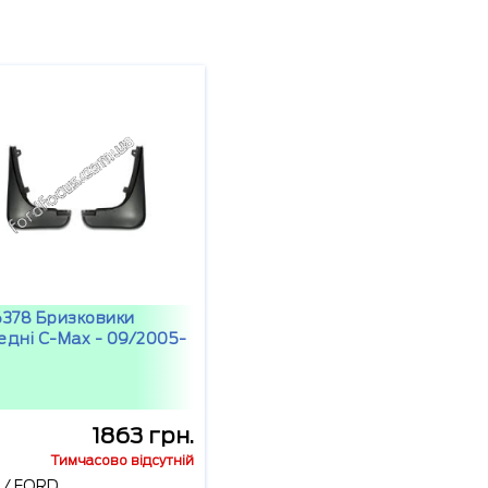
6378 Бризковики
едні C-Max - 09/2005-
1863 грн.
Тимчасово відсутній
/
FORD