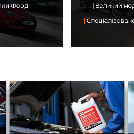
тини Форд
Великий мо
Спеціалізован