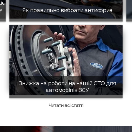
tic
у
Як правильно вибрати антифриз
Знижка на роботи на нашій СТО для
автомобілів ЗСУ
Читати всі статті