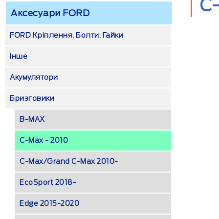
C-
Аксесуари FORD
FORD Кріплення, Болти, Гайки
Інше
Акумулятори
Бризговики
B-MAX
C-Max - 2010
C-Max/Grand C-Max 2010-
EcoSport 2018-
Edge 2015-2020