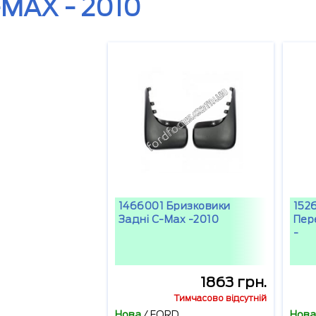
MAX - 2010
1466001 Бризковики
152
Задні C-Max -2010
Пер
-
1863 грн.
Тимчасово відсутній
Нова
/
FORD
Нова