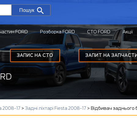
Пошук
частин FORD
Розборка FORD
СТО FORD
Акції
ЗАПИС НА СТО
ЗАПИТ НА ЗАПЧАСТ
ORD
a 2008-17
>
Задні ліхтарі Fiesta 2008-17
>
Відбивач заднього 