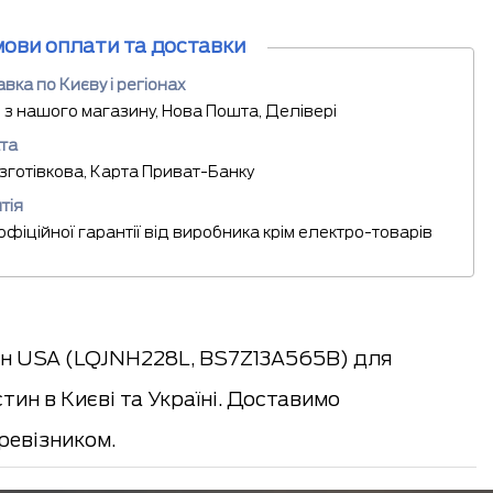
мови оплати та доставки
вка по Києву і регіонах
 з нашого магазину, Нова Пошта, Делівері
та
езготівкова, Карта Приват-Банку
тія
 офіційної гарантії від виробника крім електро-товарів
ан USA (LQJNH228L, BS7Z13A565B) для
тин в Києві та Україні. Доставимо
евізником.