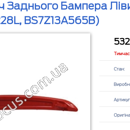
ч Заднього Бампера Лів
28L, BS7Z13A565B)
53
Тимчасо
Стан:
Виробн
Артикул
Оригін