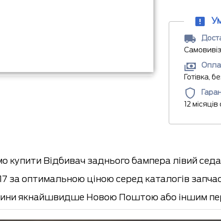
У
Доста
Самовивіз
Опла
Готівка, б
Гаран
12 місяців
о купити Відбивач заднього бампера лівий сед
17 за оптимальною ціною серед каталогів запчас
ини якнайшвидше Новою Поштою або іншим пер