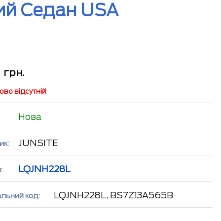
ий Седан USA
2
грн.
во відсутній
Нова
JUNSITE
ик:
LQJNH228L
:
LQJNH228L, BS7Z13A565B
альний код: