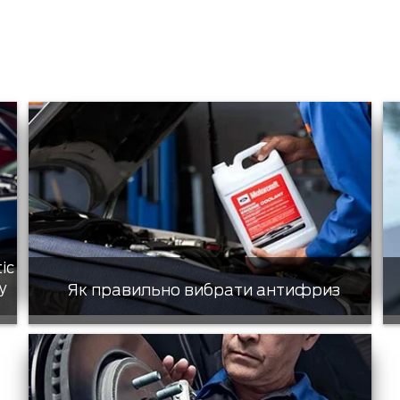
tic
у
Як правильно вибрати антифриз