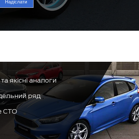
Надіслати
та якісні аналоги
дельний ряд
е СТО