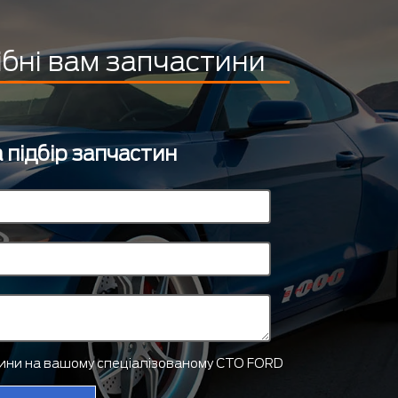
ібні вам запчастини
 підбір запчастин
тини на вашому спеціалізованому СТО FORD