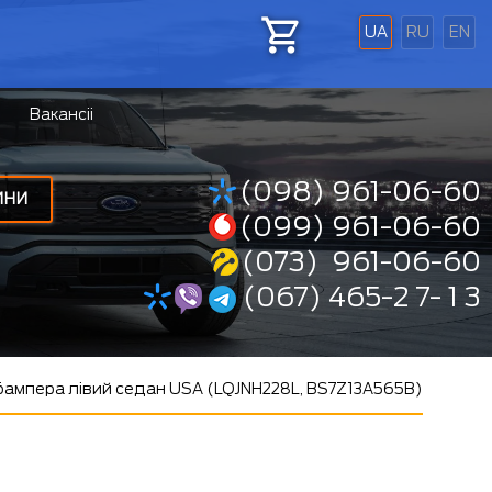
UA
RU
EN
Вакансіі
(098) 961-06-60
ИНИ
(099) 961-06-60
(073) 961-06-60
(067) 465-2 7- 1 3
бампера лівий седан USA (LQJNH228L, BS7Z13A565B)