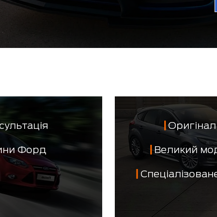
сультація
Оригінал 
тини Форд
Великий мо
Спеціалізован