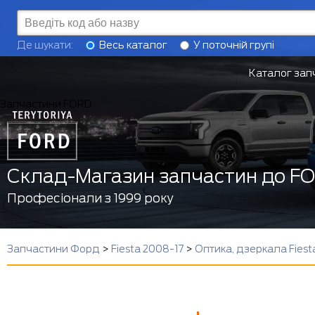
Де шукати:
Весь каталог
У поточній групі
Каталог зап
Запчастини FORD
Склад-Магазин запчастин до F
Професіонали з 1999 року
Запчастини Форд
>
Fiesta 2008-17
>
Оптика, дзеркала Fiest