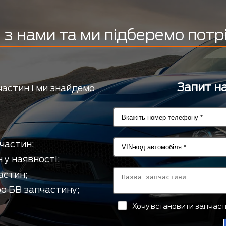
з нами та ми підберемо потр
Запит на
частин і ми знайдемо
частин;
 у наявності;
астин;
о БВ запчастину;
Хочу встановити запчас