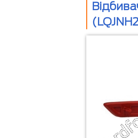
Відбива
(LQJNH2