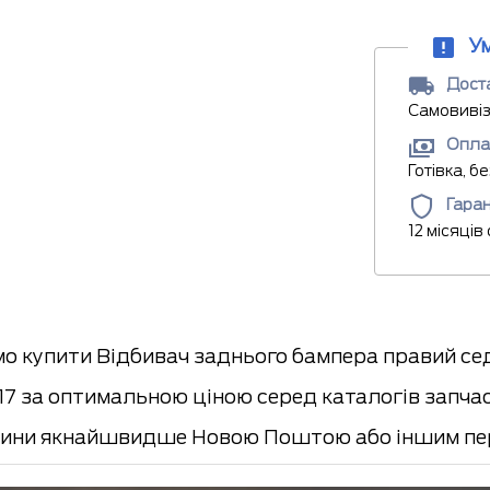
У
Доста
Самовивіз
Опла
Готівка, б
Гаран
12 місяців
о купити Відбивач заднього бампера правий с
17 за оптимальною ціною серед каталогів запчас
ини якнайшвидше Новою Поштою або іншим пер