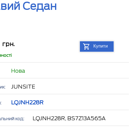
авий Седан
2
грн.
Купити
вності
Нова
JUNSITE
ик:
LQJNH228R
:
LQJNH228R, BS7Z13A565A
альний код: