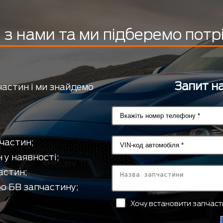
з нами та ми підберемо потр
Запит на
частин і ми знайдемо
частин;
 у наявності;
астин;
о БВ запчастину;
Хочу встановити запчас