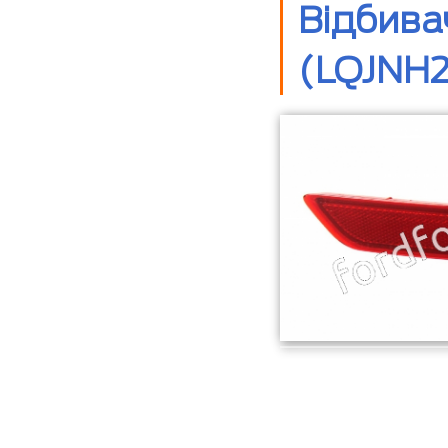
Відбива
(LQJNH2