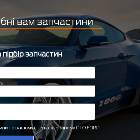
ібні вам запчастини
 підбір запчастин
тини на вашому спеціалізованому СТО FORD