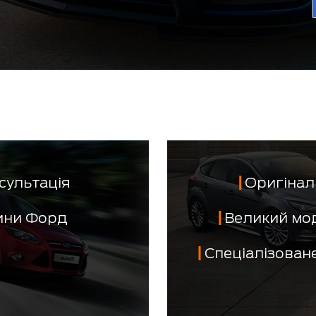
сультація
Оригінал 
тини Форд
Великий мо
Спеціалізован