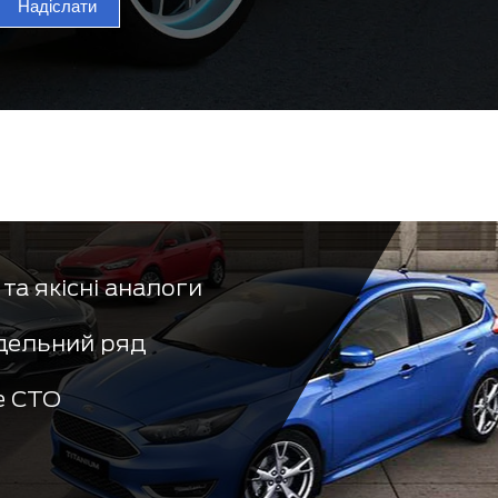
Надіслати
та якісні аналоги
дельний ряд
е СТО