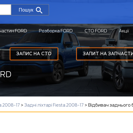
Пошук
частин FORD
Розборка FORD
СТО FORD
Акції
ЗАПИС НА СТО
ЗАПИТ НА ЗАПЧАСТ
ORD
a 2008-17
>
Задні ліхтарі Fiesta 2008-17
>
Відбивач заднього 