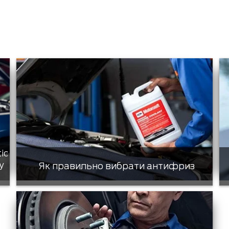
tic
у
Як правильно вибрати антифриз