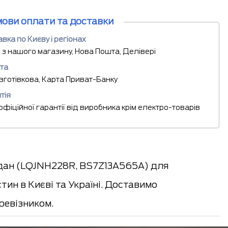
мови оплати та доставки
вка по Києву і регіонах
 з нашого магазину, Нова Пошта, Делівері
та
езготівкова, Карта Приват-Банку
тія
 офіційної гарантії від виробника крім електро-товарів
едан (LQJNH228R, BS7Z13A565A) для
тин в Києві та Україні. Доставимо
евізником.