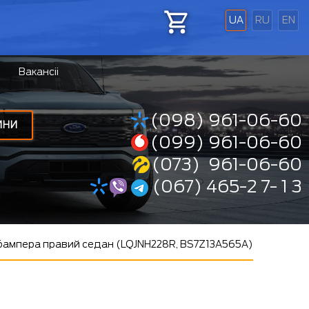
UA
RU
EN
Вакансіі
(098) 961-06-60
ИНИ
(099) 961-06-60
(073) 961-06-60
(067) 465-2 7- 1 3
бампера правий седан (LQJNH228R, BS7Z13A565A)