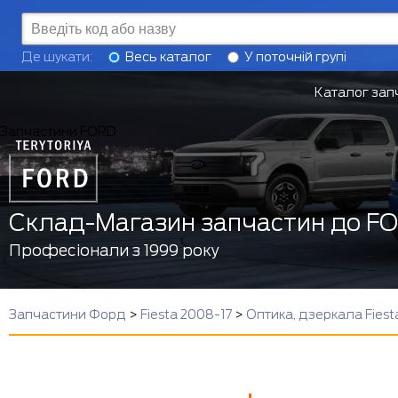
Де шукати:
Весь каталог
У поточній групі
Каталог зап
Запчастини FORD
Склад-Магазин запчастин до F
Професіонали з 1999 року
Запчастини Форд
>
Fiesta 2008-17
>
Оптика, дзеркала Fiest