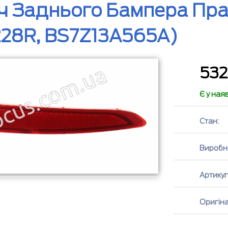
ч Заднього Бампера Пр
28R, BS7Z13A565A)
53
Є у ная
Стан:
Виробн
Артикул
Оригін