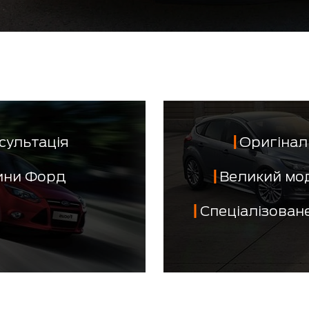
сультація
Оригінал 
тини Форд
Великий мо
Спеціалізован