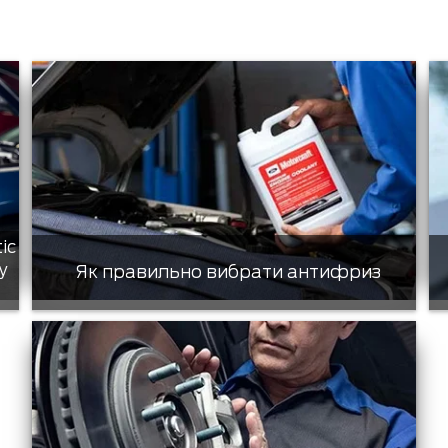
tic
у
Як правильно вибрати антифриз