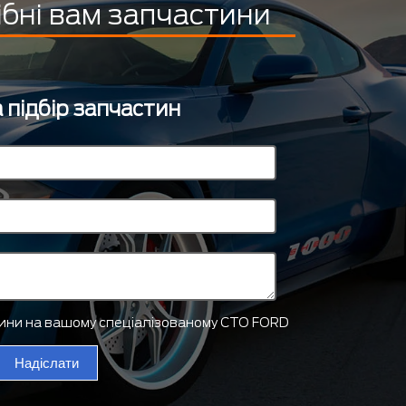
ібні вам запчастини
 підбір запчастин
тини на вашому спеціалізованому СТО FORD
Надіслати