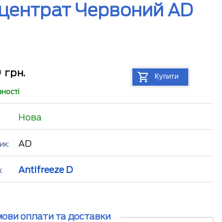
онцентрат Червоний AD
6
грн.
Купити
вності
Нова
AD
ик:
Antifreeze D
:
мови оплати та доставки