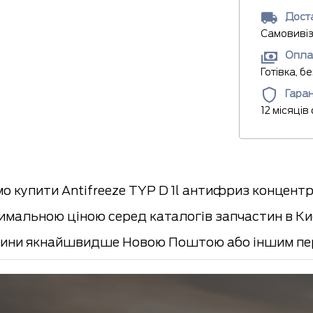
Доста
Самовивіз
Опла
Готівка, б
Гаран
12 місяців
 купити Antifreeze TYP D 1l антифриз концентр
мальною ціною серед каталогів запчастин в Киє
ини якнайшвидше Новою Поштою або іншим пер