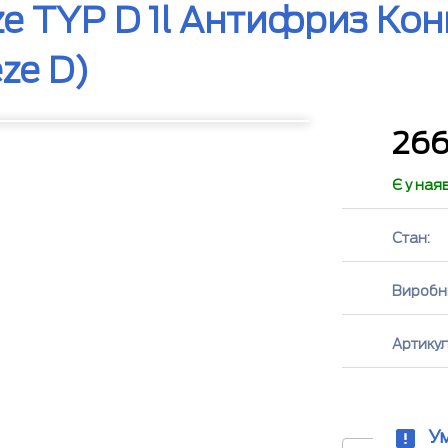
eze TYP D 1l Антифриз К
eze D)
26
Є у ная
Стан:
Виробн
Артикул
У