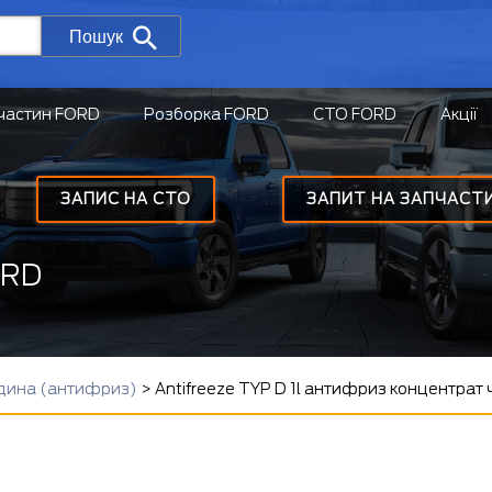
Пошук
частин FORD
Розборка FORD
СТО FORD
Акції
ЗАПИС НА СТО
ЗАПИТ НА ЗАПЧАСТ
ORD
дина (антифриз)
>
Antifreeze TYP D 1l антифриз концентрат 