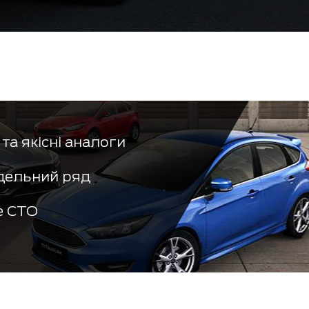
та якісні аналоги
дельний ряд
е СТО