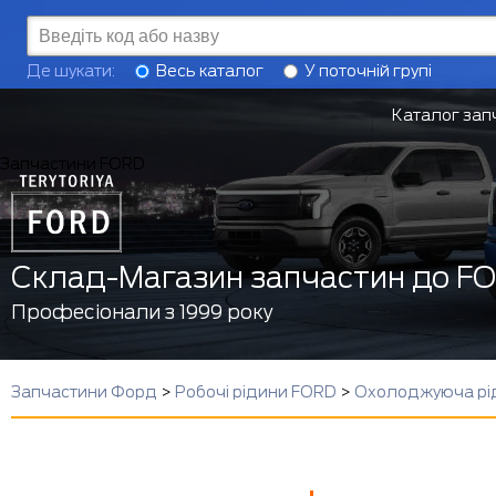
Де шукати:
Весь каталог
У поточній групі
Каталог зап
Запчастини FORD
Склад-Магазин запчастин до F
Професіонали з 1999 року
Запчастини Форд
>
Робочі рідини FORD
>
Охолоджуюча рі