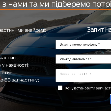
з нами та ми підберемо потр
Запит на
частин і ми знайдемо
частин;
 у наявності;
астин;
о БВ запчастину;
Хочу встановити запчас