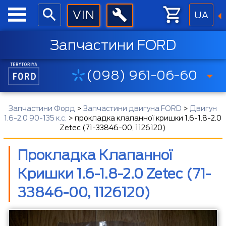
UA
Запчастини FORD
(098) 961-06-60
Запчастини Форд
>
Запчастини двигуна FORD
>
Двигун
1.6-2.0 90-135 к.с.
>
прокладка клапанної кришки 1.6-1.8-2.0
Zetec (71-33846-00, 1126120)
Прокладка Клапанної
Кришки 1.6-1.8-2.0 Zetec (71-
33846-00, 1126120)