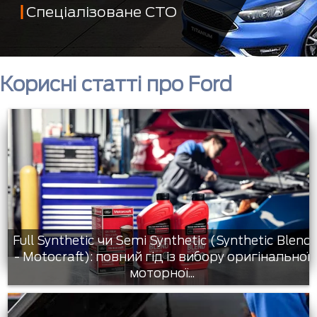
Спеціалізоване СТО
Корисні статті про Ford
Full Synthetic чи Semi Synthetic (Synthetic Blend
- Motocraft): повний гід із вибору оригінальної
моторної...