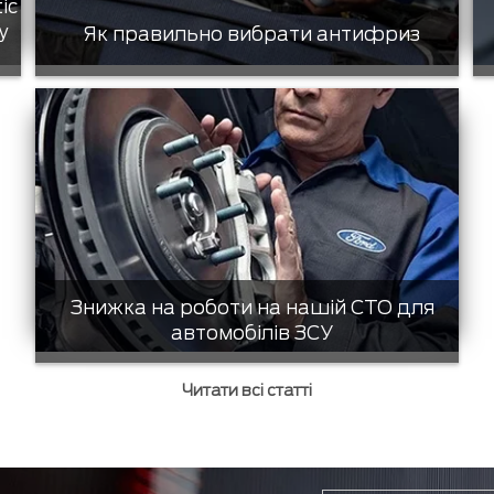
tic
у
Як правильно вибрати антифриз
Знижка на роботи на нашій СТО для
автомобілів ЗСУ
Читати всі статті