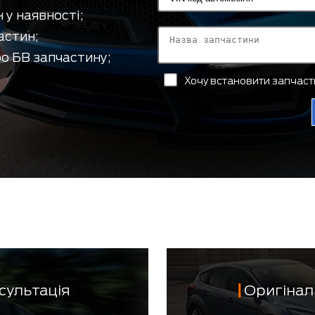
 у наявності;
астин;
о БВ запчастину;
Хочу встановити запчас
сультація
Оригінал 