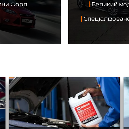
тини Форд
Великий мо
Спеціалізован