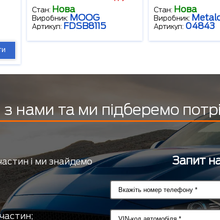
Нова
Нова
Стан:
Стан:
MOOG
Metal
Виробник:
Виробник:
FDSB8115
04843
Артикул:
Артикул:
ти
з нами та ми підберемо потр
Запит на
частин і ми знайдемо
частин;