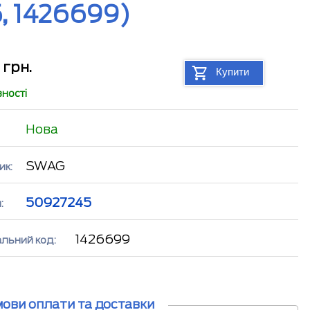
, 1426699)
0
грн.
Купити
вності
Нова
SWAG
ик:
50927245
:
1426699
альний код:
мови оплати та доставки