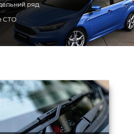
дельний ряд
е СТО