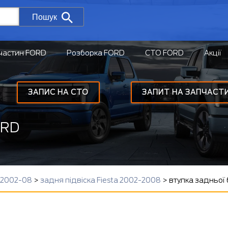
Пошук
частин FORD
Розборка FORD
СТО FORD
Акції
ЗАПИС НА СТО
ЗАПИТ НА ЗАПЧАСТ
ORD
 2002-08
>
задня підвіска Fiesta 2002-2008
>
втулка задньої