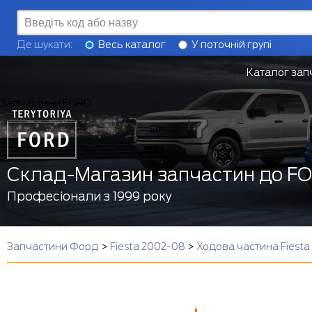
Де шукати:
Весь каталог
У поточній групі
Каталог зап
Запчастини FORD
Склад-Магазин запчастин до F
Професіонали з 1999 року
Запчастини Форд
>
Fiesta 2002-08
>
Ходова частина Fiesta