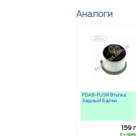
Аналоги
FDAB-FUSR Втулка
Задньої Балки
159 
Є у наяв