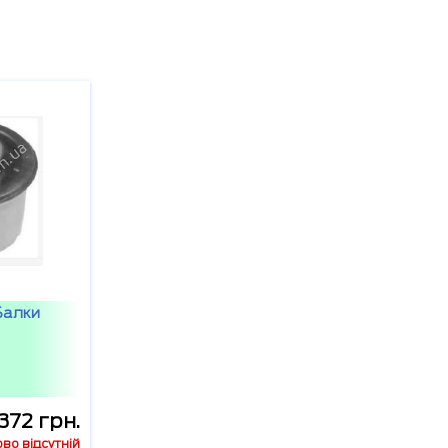
Балки
372 грн.
во відсутній