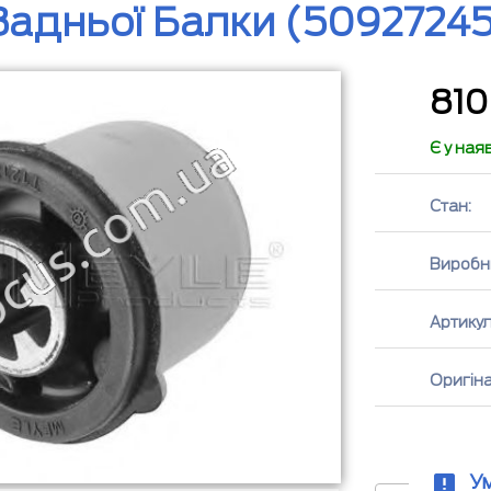
Задньої Балки (50927245
81
Є у ная
Стан:
Виробн
Артикул
Оригін
У