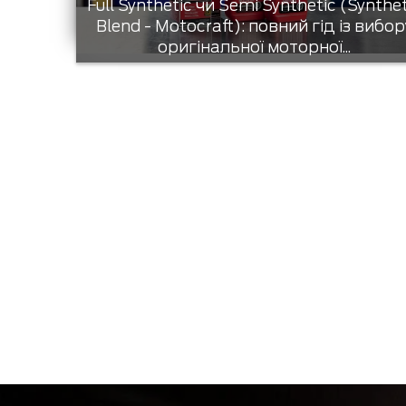
Full Synthetic чи Semi Synthetic (Synthe
Blend - Motocraft): повний гід із вибор
оригінальної моторної...