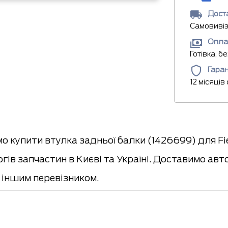
Доста
Самовивіз
Опла
Готівка, б
Гаран
12 місяців
о купити втулка задньої балки (1426699) для F
огів запчастин в Києві та Україні. Доставимо 
іншим перевізником.