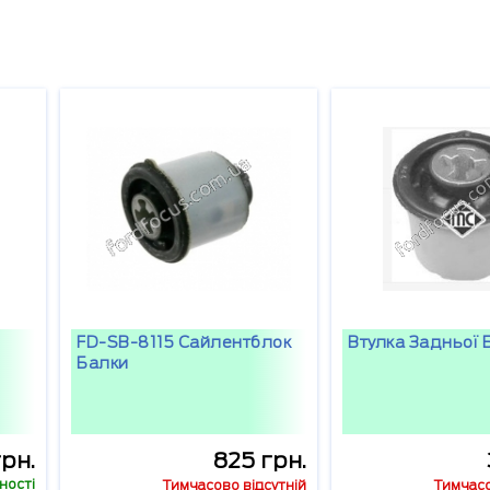
FD-SB-8115 Сайлентблок
Втулка Задньої 
Балки
грн.
825 грн.
ності
Тимчасово відсутній
Тимчасо