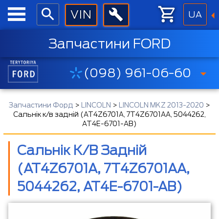
UA
Запчастини FORD
(098) 961-06-60
Запчастини Форд
>
LINCOLN
>
LINCOLN MKZ 2013-2020
>
Сальнік к/в задній (AT4Z6701A, 7T4Z6701AA, 5044262,
AT4E-6701-AB)
Сальнік К/в Задній
(AT4Z6701A, 7T4Z6701AA,
5044262, AT4E-6701-AB)