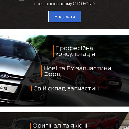
спеціалізованому СТО FORD
Надіслати
Професійна
консультація
Нові та БУ запчастини
Форд
Свій склад запчастин
Оригінал та якісні