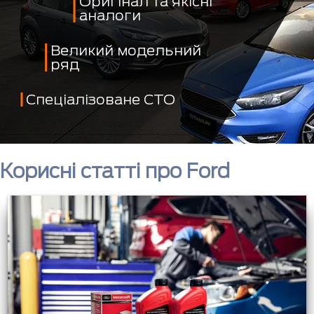
Оригінал та якісні
аналоги
Великий модельний
ряд
Спеціалізоване СТО
Корисні статті про Ford