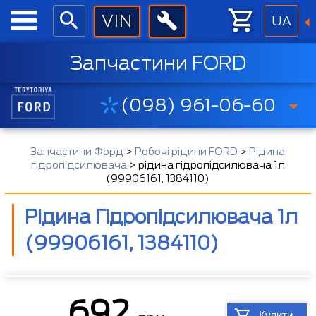
UA
Запчастини FORD
(098) 961-06-60
Запчастини Форд
>
Робочі рідини FORD
>
Рідина
гідропідсилювача
>
рідина гідропідсилювача 1л
(99906161, 1384110)
Рідина Гідропідсилювача 1л
(99906161, 1384110)
692
Купити