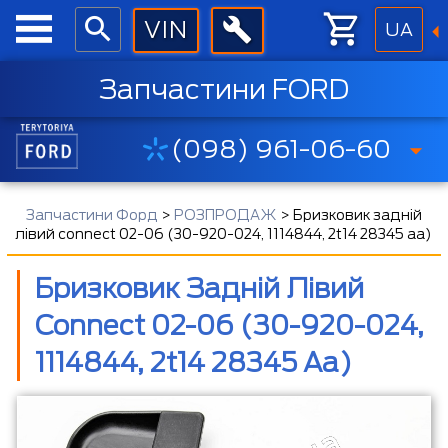
UA
Запчастини FORD
(098) 961-06-60
Запчастини Форд
>
РОЗПРОДАЖ
>
Бризковик задній
лівий connect 02-06 (30-920-024, 1114844, 2t14 28345 aa)
Бризковик Задній Лівий
Connect 02-06 (30-920-024,
1114844, 2t14 28345 Aa)