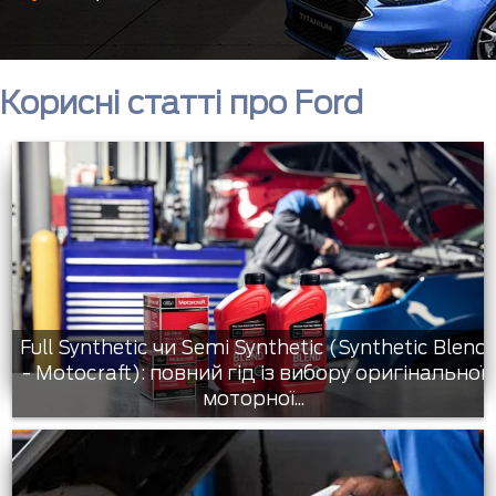
Корисні статті про Ford
Full Synthetic чи Semi Synthetic (Synthetic Blend
- Motocraft): повний гід із вибору оригінальної
моторної...