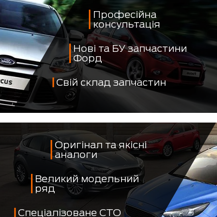
Професійна
консультація
Нові та БУ запчастини
Форд
Свій склад запчастин
Оригінал та якісні
аналоги
Великий модельний
ряд
Спеціалізоване СТО