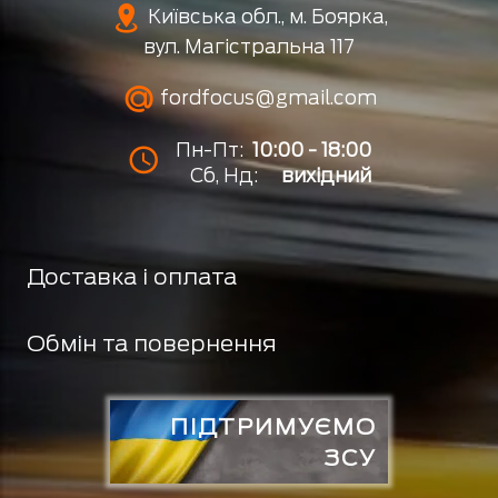
Київська обл., м. Боярка,
вул. Магістральна 117
fordfocus@gmail.com
Пн-Пт:
10:00 - 18:00
Сб, Нд:
вихідний
Доставка і оплата
Обмін та повернення
ПІДТРИМУЄМО
ЗСУ