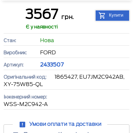
3567
Купити
грн.
Є у наявності
Нова
Стан:
FORD
Виробник:
2433507
Артикул:
1865427, EU7JM2C942AB,
Оригінальний код:
XY-75W85-QL
Інженерний номер:
WSS-M2C942-A
Умови оплати та доставки