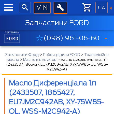
UA
Запчастини FORD
(098) 961-06-60
Запчастини Форд
>
Робочі рідини FORD
>
Трансмісійне
масло
>
Масло в редуктор
>
масло диференціала 1л
(2433507, 1865427, EU7JM2C942AB, XY-75W85-QL, WSS-
M2C942-A)
Масло Диференціала 1л
(2433507, 1865427,
EU7JM2C942AB, XY-75W85-
QL, WSS-M2C942-A)