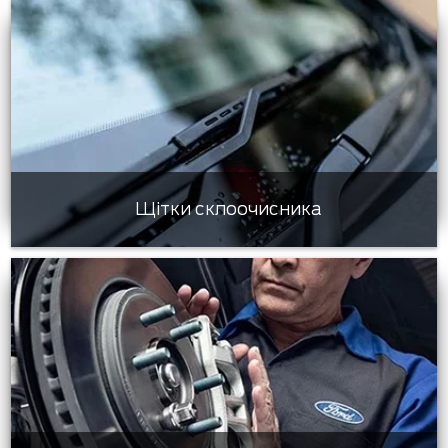
Щітки склоочисника