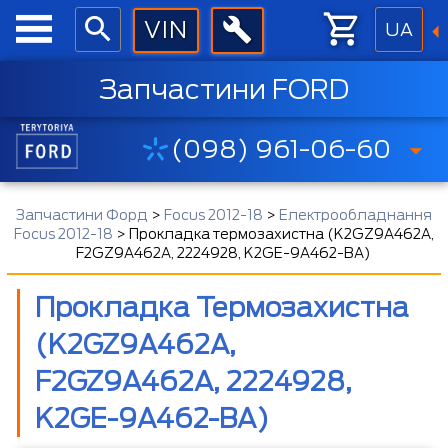
UA
Запчастини FORD
(098) 961-06-60
Запчастини Форд
>
Focus 2012-18
>
Електрообладнання
Focus 2012-18
>
Прокладка термозахистна (K2GZ9A462A,
F2GZ9A462A, 2224928, K2GE-9A462-BA)
Прокладка Термозахистна
(K2GZ9A462A,
F2GZ9A462A, 2224928,
K2GE-9A462-BA)