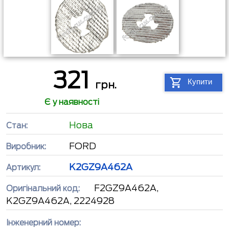
321
Купити
грн.
Є у наявності
Нова
Стан:
FORD
Виробник:
K2GZ9A462A
Артикул:
F2GZ9A462A,
Оригінальний код:
K2GZ9A462A, 2224928
Інженерний номер: