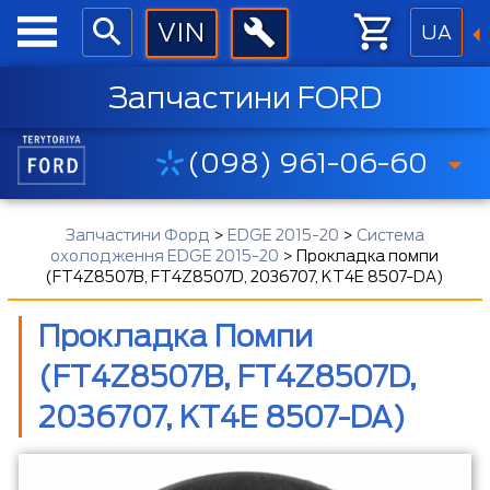
UA
Запчастини FORD
(098) 961-06-60
Запчастини Форд
>
EDGE 2015-20
>
Система
охолодження EDGE 2015-20
>
Прокладка помпи
(FT4Z8507B, FT4Z8507D, 2036707, KT4E 8507-DA)
Прокладка Помпи
(FT4Z8507B, FT4Z8507D,
2036707, KT4E 8507-DA)