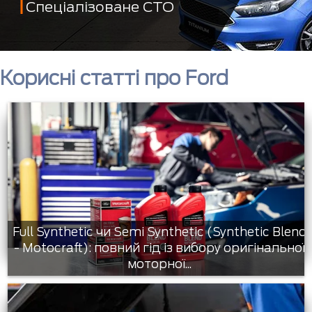
Спеціалізоване СТО
Корисні статті про Ford
Full Synthetic чи Semi Synthetic (Synthetic Blend
- Motocraft): повний гід із вибору оригінальної
моторної...