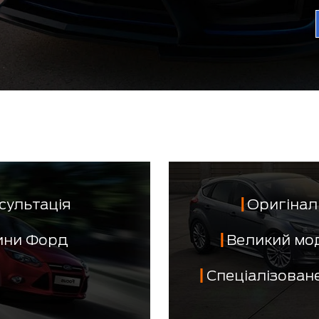
сультація
Оригінал 
тини Форд
Великий мо
Спеціалізован