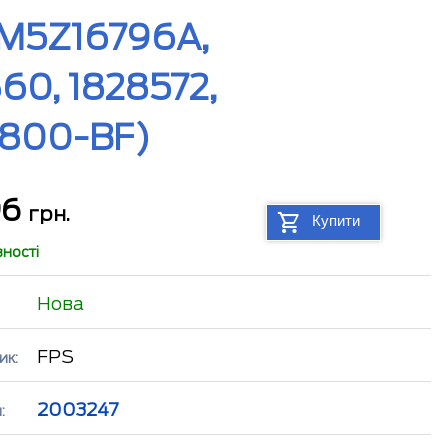
AM5Z16796A,
0, 1828572,
6800-BF)
96
грн.
Купити
вності
Нова
FPS
ик:
2003247
: