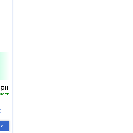
рн.
ності
C
ти