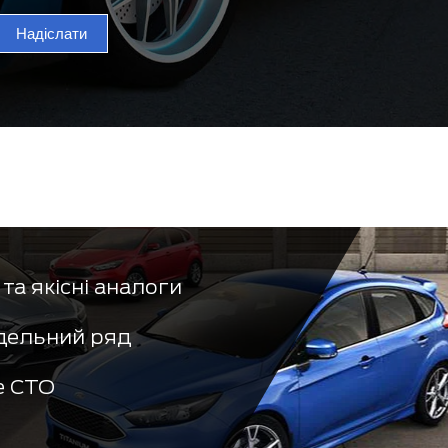
Надіслати
та якісні аналоги
дельний ряд
е СТО