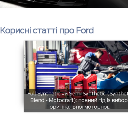
Корисні статті про Ford
Full Synthetic чи Semi Synthetic (Synthe
Blend - Motocraft): повний гід із вибор
оригінальної моторної...