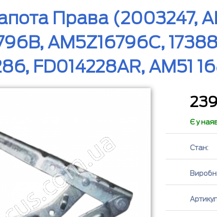
апота Права (2003247, 
96B, AM5Z16796C, 173886
86, FD014228AR, AM51 1
23
Є у ная
Стан:
Виробн
Артикул