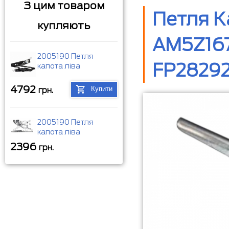
З цим товаром
Петля К
купляють
AM5Z167
2005190 Петля
FP28292
капота ліва
4792
Купити
грн.
2005190 Петля
капота ліва
2396
грн.