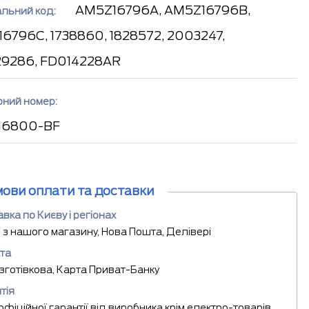
AM5Z16796A, AM5Z16796B,
альний код:
6796C, 1738860, 1828572, 2003247,
9286, FD014228AR
рний номер:
16800-BF
мови оплати та доставки
вка по Києву і регіонах
 з нашого магазину, Нова Пошта, Делівері
та
езготівкова, Карта Приват-Банку
тія
 офіційної гарантії від виробника крім електро-товарів