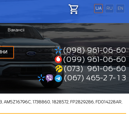
UA
RU
EN
Вакансіі
(098) 961-06-60
ИНИ
(099) 961-06-60
(073) 961-06-60
(067) 465-2 7- 1 3
, AM5Z16796C, 1738860, 1828572, FP2829286, FD014228AR,