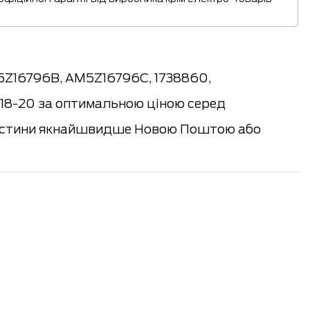
5Z16796B, AM5Z16796C, 1738860,
018-20 за оптимальною ціною серед
апчастини якнайшвидше Новою Поштою або