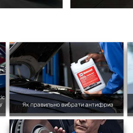
tic
у
Як правильно вибрати антифриз