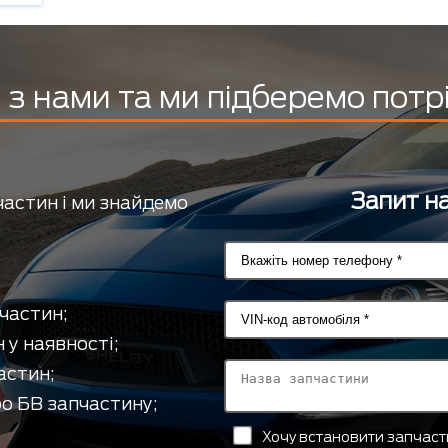
з нами та ми підберемо потр
Запит на
частин і ми знайдемо
частин;
 у наявності;
астин;
о БВ запчастину;
Хочу встановити запчас