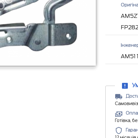
Оригін
AM5Z1
FP282
Інжене
AM51 
У
Доста
Самовивіз
Опла
Готівка, б
Гаран
12 місяців