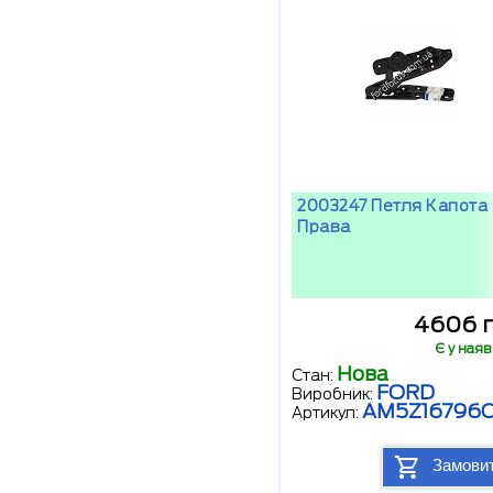
2003247 Петля Капота
Права
4606 г
Є у наяв
Нова
Стан:
FORD
Виробник:
AM5Z16796
Артикул:
Замови