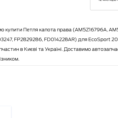
о купити Петля капота права (AM5Z16796A, AM
03247, FP2829286, FD014228AR) для EcoSport 2
апчастин в Києві та Україні. Доставимо автоз
ізником.