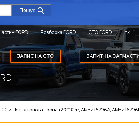
Пошук
частин FORD
Розборка FORD
СТО FORD
Акції
ЗАПИС НА СТО
ЗАПИТ НА ЗАПЧАСТ
ORD
8-20
>
Петля капота права (2003247, AM5Z16796A, AM5Z16796B