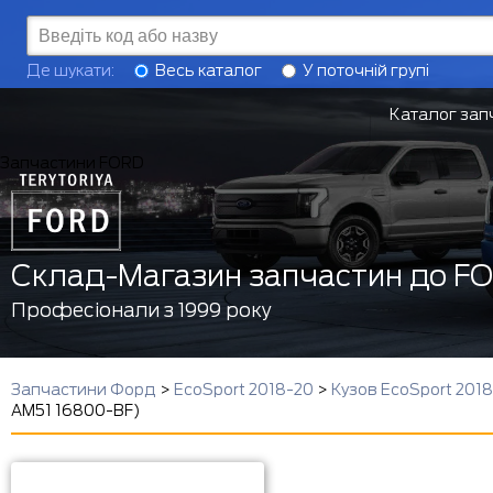
Де шукати:
Весь каталог
У поточній групі
Каталог зап
Запчастини FORD
Склад-Магазин запчастин до F
Професіонали з 1999 року
Запчастини Форд
>
EcoSport 2018-20
>
Кузов EcoSport 201
AM51 16800-BF)