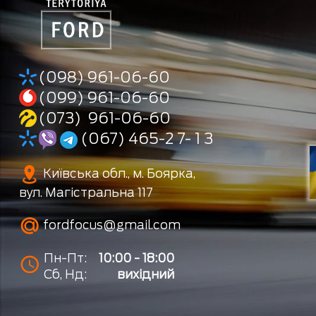
(098) 961-06-60
(099) 961-06-60
(073) 961-06-60
(067) 465-2 7- 1 3
Київська обл., м. Боярка,
вул. Магістральна 117
fordfocus@gmail.com
Пн-Пт:
10:00 - 18:00
Сб, Нд:
вихідний