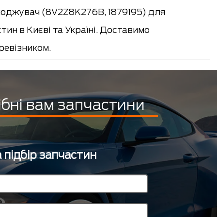
оджувач (8V2Z8K276B, 1879195) для
тин в Києві та Україні. Доставимо
евізником.
ібні вам запчастини
 підбір запчастин