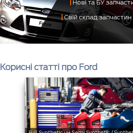
Нові та БУ запчас
Свій склад запчастин
Корисні статті про Ford
Full Synthetic чи Semi Synthetic (Synthe