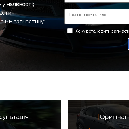
 у наявності;
астин;
о БВ запчастину;
Хочу встановити запчас
сультація
Оригінал 