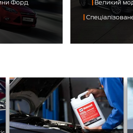
тини Форд
Великий мо
Спеціалізован
tic