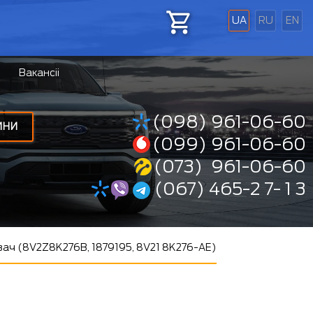
UA
RU
EN
Вакансіі
(098) 961-06-60
ИНИ
(099) 961-06-60
(073) 961-06-60
(067) 465-2 7- 1 3
ч (8V2Z8K276B, 1879195, 8V21 8K276-AE)