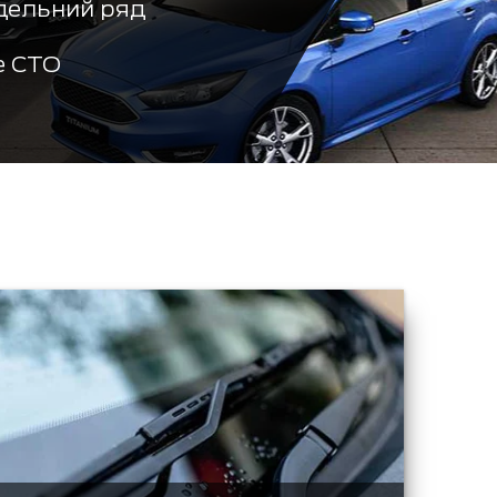
дельний ряд
е СТО