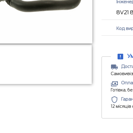
Інжене
8V21 
Код ви
У
Доста
Самовивіз
Опла
Готівка, б
Гаран
12 місяців