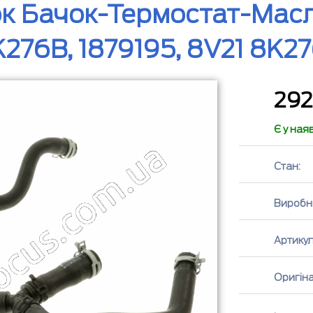
к Бачок-Термостат-Мас
276B, 1879195, 8V21 8K2
29
Є у ная
Стан:
Виробн
Артикул
Оригін