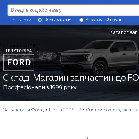
Де шукати:
Весь каталог
У поточній групі
Каталог зап
Запчастини FORD
Склад-Магазин запчастин до F
Професіонали з 1999 року
Запчастини Форд
>
Fiesta 2008-17
>
Система охолодження F