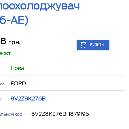
лоохолоджувач
76-AE)
28
грн.
Купити
вності
Нова
FORD
ик:
8V2Z8K276B
:
8V2Z8K276B, 1879195
альний код: