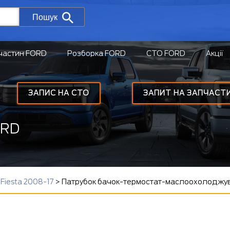
Пошук
частин FORD
Розборка FORD
СТО FORD
Акції
ЗАПИС НА СТО
ЗАПИТ НА ЗАПЧАСТ
ORD
iesta 2008-17
>
Патрубок бачок-термостат-маслоохолоджува