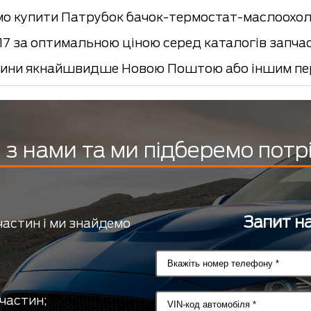
о купити Патрубок бачок-термостат-маслоохол
17 за оптимальною ціною серед каталогів запчас
ини якнайшвидше Новою Поштою або іншим пер
з нами та ми підберемо потр
Запит на
частин і ми знайдемо
частин;