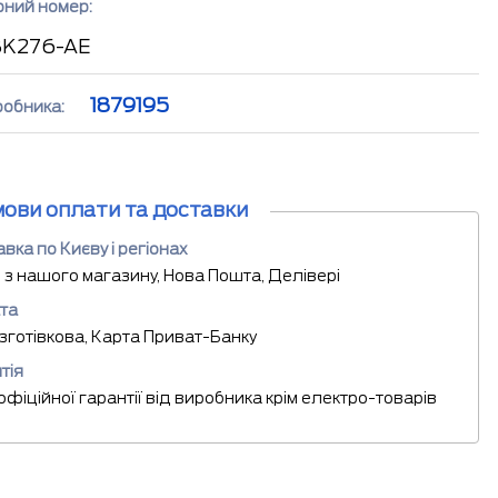
рний номер:
8K276-AE
1879195
робника:
мови оплати та доставки
вка по Києву і регіонах
 з нашого магазину, Нова Пошта, Делівері
та
езготівкова, Карта Приват-Банку
тія
 офіційної гарантії від виробника крім електро-товарів