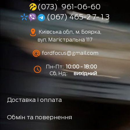
(073) 961-06-60
(067) 465-2 7- 1 3
Київська обл., м. Боярка,
вул. Магістральна 117
fordfocus@gmail.com
Пн-Пт:
10:00 - 18:00
Сб, Нд:
вихідний
Доставка і оплата
Обмін та повернення