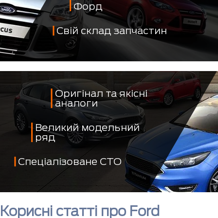
Форд
Свій склад запчастин
Оригінал та якісні
аналоги
Великий модельний
ряд
Спеціалізоване СТО
Корисні статті про Ford