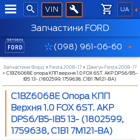
UA
Запчастини FORD
(098) 961-06-60
Запчастини Форд
>
Fiesta 2008-17
>
Двигун Fiesta 2008-17
>
C1BZ6068E опора КПП верхня 1.0 FOX 6ST. AKP DPS6/B5-
IB5 13- (1802599, 1759638, C1B1 7M121-BA)
C1BZ6068E Опора КПП
Верхня 1.0 FOX 6ST. AKP
DPS6/B5-IB5 13- (1802599,
1759638, C1B1 7M121-BA)