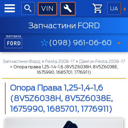
UA
Запчастини FORD
(098) 961-06-60
Запчастини Форд
>
Fiesta 2008-17
>
Двигун Fiesta 2008-17
>
Опора права 1,25-1,4-1,6 (8V5Z6038H, 8V5Z6038E,
1675990, 1685701, 1776911)
Опора Права 1,25-1,4-1,6
(8V5Z6038H, 8V5Z6038E,
1675990, 1685701, 1776911)