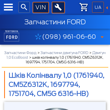
UA
Запчастини FORD
(098) 961-06-60
Запчастини Форд
>
Запчастини двигуна FORD
>
Двигун
1,0 EcoBoost
>
шків колінвалу 1,0 (1761940, CM5Z6312K,
1697794, 1751704, CM5G 6316-HB)
Шків Колінвалу 1,0 (1761940,
CM5Z6312K, 1697794,
1751704, CM5G 6316-HB)