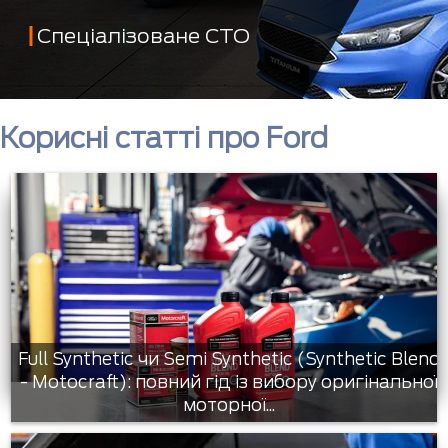
Спеціалізоване СТО
Корисні статті про Ford
Full Synthetic чи Semi Synthetic (Synthetic Blend
- Motocraft): повний гід із вибору оригінальної
моторної...