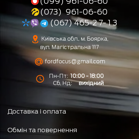
(099) 961-06-60
(073) 961-06-60
(067) 465-2 7- 1 3
Київська обл., м. Боярка,
вул. Магістральна 117
fordfocus@gmail.com
Пн-Пт:
10:00 - 18:00
Сб, Нд:
вихідний
Доставка і оплата
Обмін та повернення