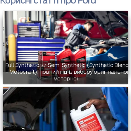
Корисні статті про Ford
Full Synthetic чи Semi Synthetic (Synthetic Blend
- Motocraft): повний гід із вибору оригінальної
моторної...