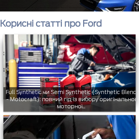
Корисні статті про Ford
Full Synthetic чи Semi Synthetic (Synthetic Blend
- Motocraft): повний гід із вибору оригінальної
моторної...