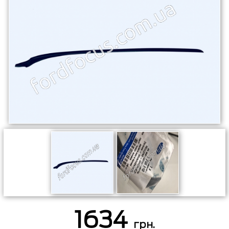
1634
грн.