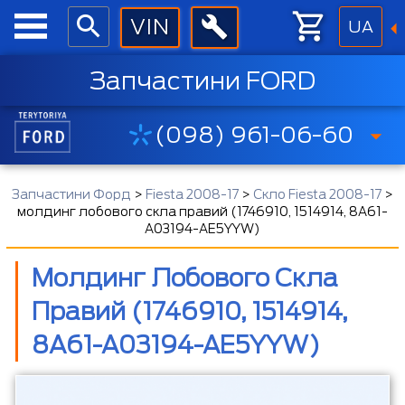
UA
Запчастини FORD
(098) 961-06-60
Запчастини Форд
>
Fiesta 2008-17
>
Скло Fiesta 2008-17
>
молдинг лобового скла правий (1746910, 1514914, 8A61-
A03194-AE5YYW)
Молдинг Лобового Скла
Правий (1746910, 1514914,
8A61-A03194-AE5YYW)