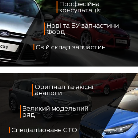
Професійна
консультація
Нові та БУ запчастини
Форд
Свій склад запчастин
Оригінал та якісні
аналоги
Великий модельний
ряд
Спеціалізоване СТО