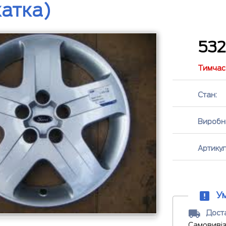
катка)
53
Тимчасо
Стан:
Виробн
Артикул
У
Доста
Самовивіз