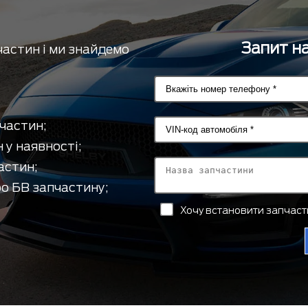
Запит на
частин і ми знайдемо
частин;
 у наявності;
астин;
о БВ запчастину;
Хочу встановити запчас