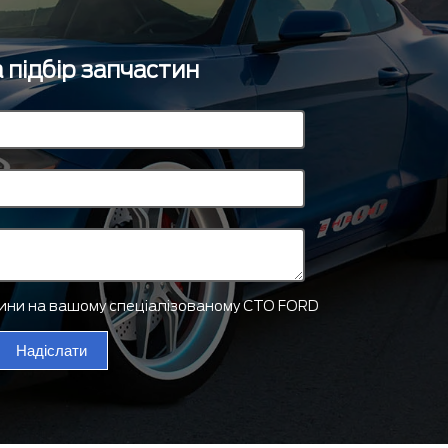
 підбір запчастин
тини на вашому спеціалізованому СТО FORD
Надіслати