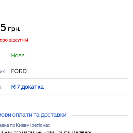
25
грн.
во відсутній
Нова
FORD
ик:
R17 докатка
:
мови оплати та доставки
вка по Києву і регіонах
 з нашого магазину, Нова Пошта, Делівері