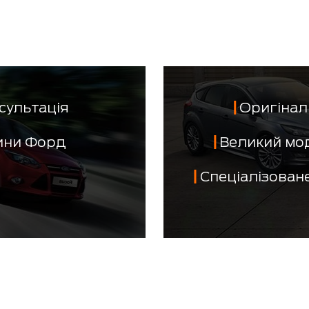
сультація
Оригінал 
тини Форд
Великий мо
Спеціалізован