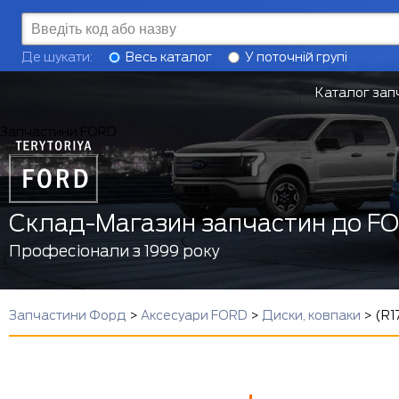
Де шукати:
Весь каталог
У поточній групі
Каталог зап
Запчастини FORD
Склад-Магазин запчастин до F
Професіонали з 1999 року
Запчастини Форд
>
Аксесуари FORD
>
Диски, ковпаки
>
(R1