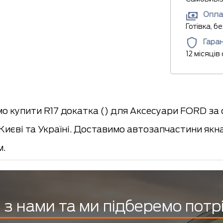
Опла
Готівка, б
Гаран
12 місяців
о купити R17 докатка () для Аксесуари FORD за
 Києві та Україні. Доставимо автозапчастини 
м.
з нами та ми підберемо потр