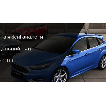
та якісні аналоги
дельний ряд
е СТО