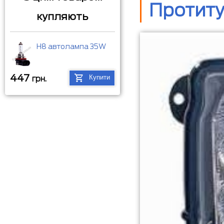
Протиту
купляють
H8 автолампа 35W
447
Купити
грн.