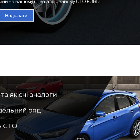
тини на вашому спеціалізованому СТО FORD
Надіслати
та якісні аналоги
дельний ряд
е СТО