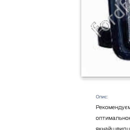
Опис:
Рекомендуємо
оптимальною
якнайшвидш