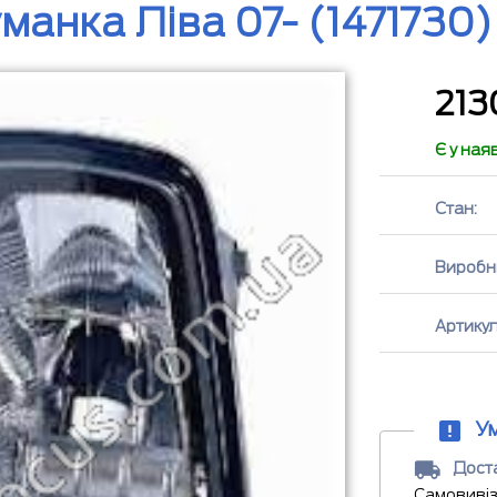
манка Ліва 07- (1471730)
21
Є у ная
Стан:
Виробн
Артикул
У
Доста
Самовивіз