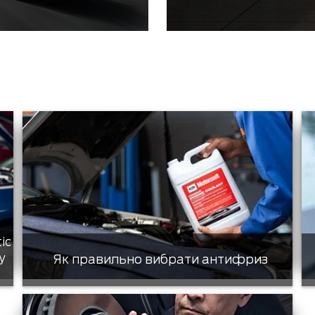
tic
у
Як правильно вибрати антифриз