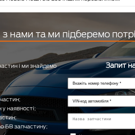
з нами та ми підберемо потр
Запит на
частин і ми знайдемо
частин;
 у наявності;
астин;
о БВ запчастину;