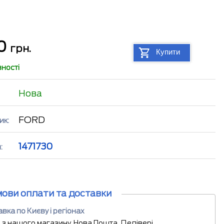
30
грн.
Купити
вності
Нова
FORD
ик:
1471730
:
мови оплати та доставки
вка по Києву і регіонах
 з нашого магазину, Нова Пошта, Делівері