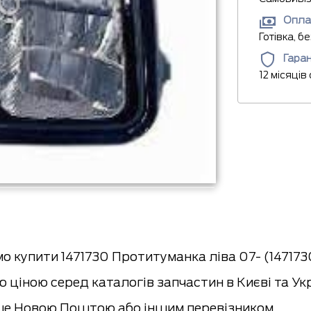
Опла
Готівка, б
Гаран
12 місяців
 купити 1471730 Протитуманка ліва 07- (1471730
 ціною серед каталогів запчастин в Києві та Ук
е Новою Поштою або іншим перевізником.