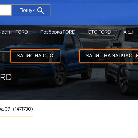
Пошук
частин FORD
Розборка FORD
СТО FORD
Акції
ЗАПИС НА СТО
ЗАПИТ НА ЗАПЧАСТ
ORD
а 07- (1471730)