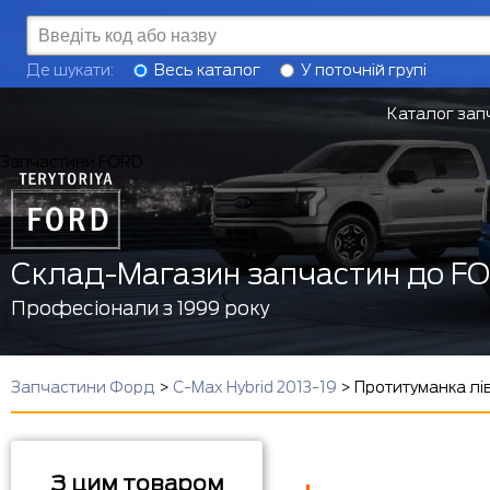
Де шукати:
Весь каталог
У поточній групі
Каталог зап
Запчастини FORD
Склад-Магазин запчастин до F
Професіонали з 1999 року
Запчастини Форд
>
C-Max Hybrid 2013-19
>
Протитуманка лів
З цим товаром