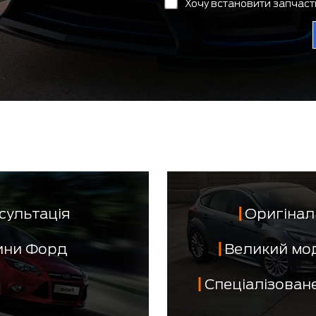
Хочу встановити запчас
сультація
Оригінал 
тини Форд
Великий мо
Спеціалізован