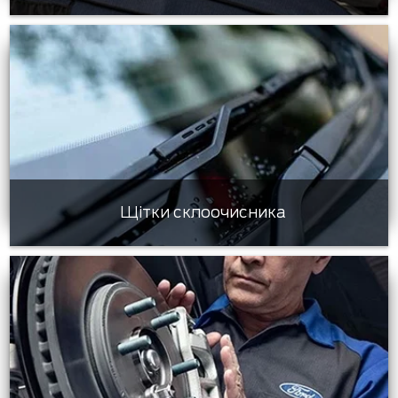
Щітки склоочисника