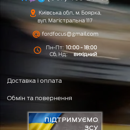
Київська обл., м. Боярка,
вул. Магістральна 117
fordfocus@gmail.com
Пн-Пт:
10:00 - 18:00
Сб, Нд:
вихідний
Доставка і оплата
Обмін та повернення
ПІДТРИМУЄМО
ЗСУ