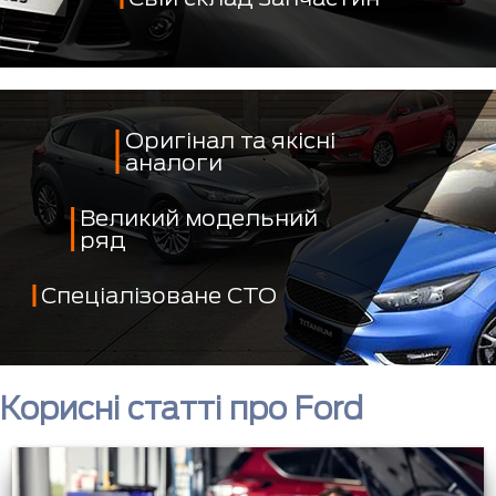
Оригінал та якісні
аналоги
Великий модельний
ряд
Спеціалізоване СТО
Корисні статті про Ford