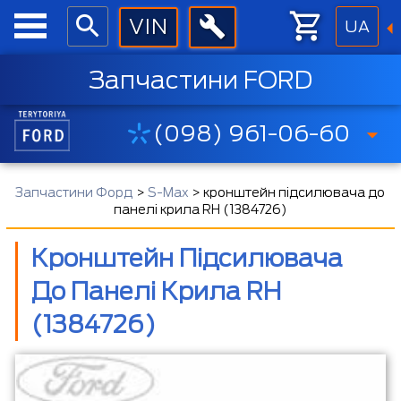
UA
Запчастини FORD
(098) 961-06-60
Запчастини Форд
>
S-Max
>
кронштейн підсилювача до
панелі крила RH (1384726)
Кронштейн Підсилювача
До Панелі Крила RH
(1384726)