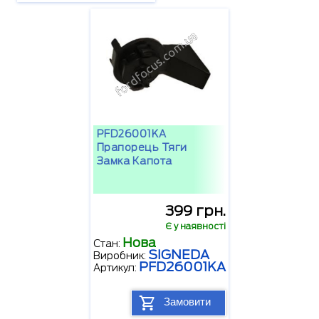
PFD26001KA
Прапорець Тяги
Замка Капота
399 грн.
Є у наявності
Нова
Стан:
SIGNEDA
Виробник:
PFD26001KA
Артикул:
Замовити