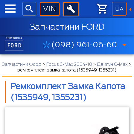
UA
Запчастини FORD
(098) 961-06-60
Запчастини Форд
>
Focus C-Max 2004-10
>
Двигун С-Мах
>
ремкомплект замка капота (1535949, 1355231)
Ремкомплект Замка Капота
(1535949, 1355231)