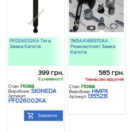
PFD26002KA Тяга
7M5AA16B970AA
Замка Капота
Ремкомплект Замка
Капота
399 грн.
585 грн.
Є у наявності
Тимчасово відсутній
Нова
Нова
Стан:
Стан:
SIGNEDA
HMPX
Виробник:
Виробник:
1355231
Артикул:
Артикул:
PFD26002KA
Замовити