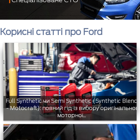
Корисні статті про Ford
Full Synthetic чи Semi Synthetic (Synthetic Blend
- Motocraft): повний гід із вибору оригінальної
моторної...