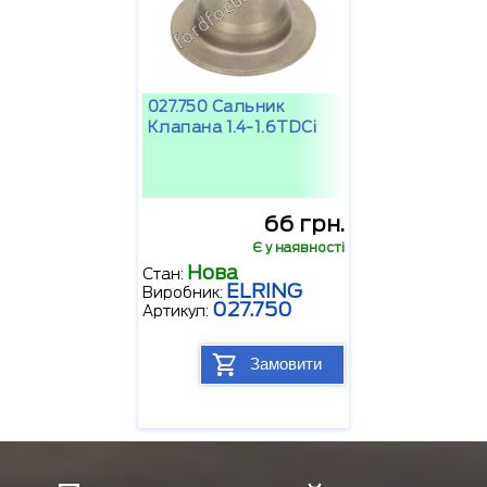
027.750 Сальник
Клапана 1.4-1.6TDCi
66 грн.
Є у наявності
Нова
Стан:
ELRING
Виробник:
027.750
Артикул:
Замовити