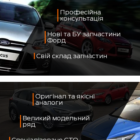
Професійна
консультація
Нові та БУ запчастини
Форд
Свій склад запчастин
Оригінал та якісні
аналоги
Великий модельний
ряд
Спеціалізоване СТО