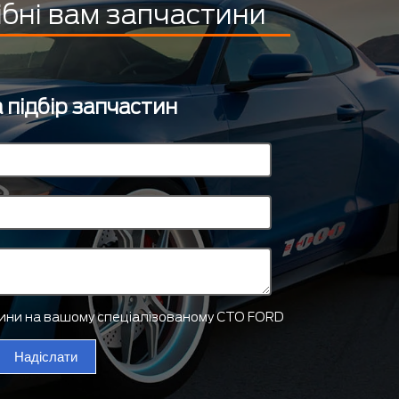
ібні вам запчастини
 підбір запчастин
тини на вашому спеціалізованому СТО FORD
Надіслати