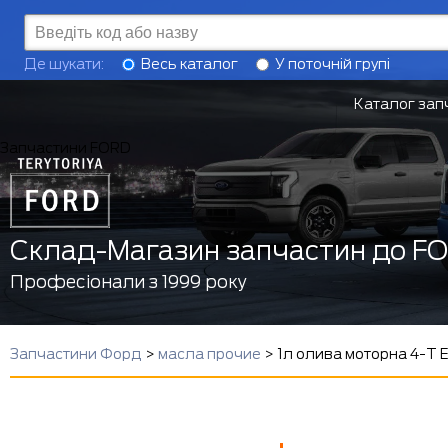
Де шукати:
Весь каталог
У поточній групі
Каталог зап
Запчастини FORD
Склад-Магазин запчастин до F
Професіонали з 1999 року
Запчастини Форд
>
масла прочие
>
1л олива моторна 4-T