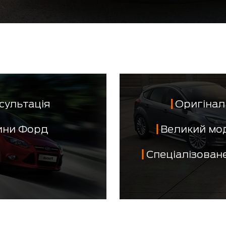
сультація
Оригінал 
тини Форд
Великий мо
Спеціалізован