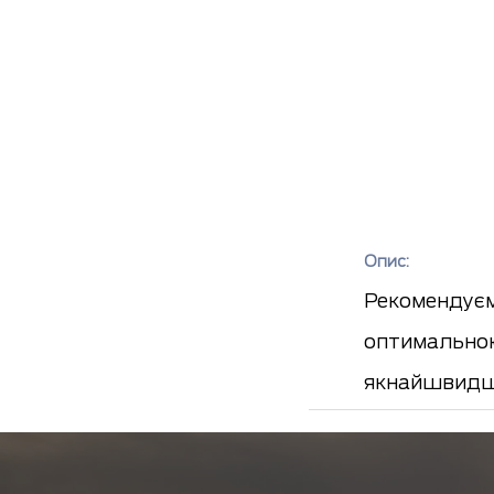
Опис:
Рекомендуєм
оптимальною
якнайшвидш