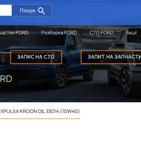
Пошук
частин FORD
Розборка FORD
СТО FORD
Акції
ЗАПИС НА СТО
ЗАПИТ НА ЗАПЧАСТ
ORD
 EXPULSA KROON OIL 33014 (10W40)