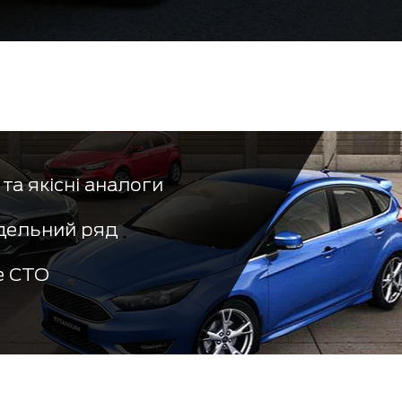
та якісні аналоги
дельний ряд
е СТО