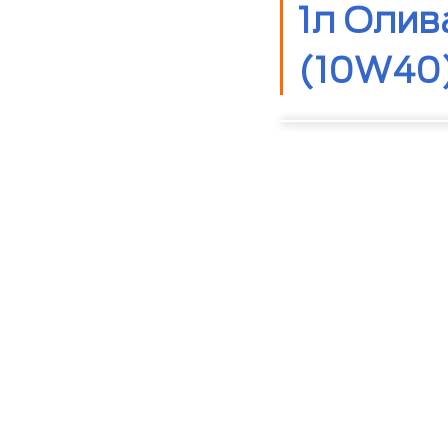
1л Олив
(10W40