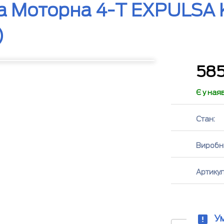
а Моторна 4-T EXPULSA 
)
58
Є у ная
Стан:
Виробн
Артикул
У