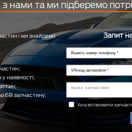
з нами та ми підберемо потр
Запит на
частин і ми знайдемо
частин;
 у наявності;
астин;
о БВ запчастину;
Хочу встановити запчас