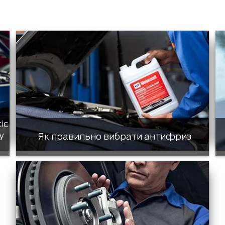
tic
у
Як правильно вибрати антифриз