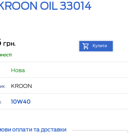
KROON OIL 33014
5
грн.
Купити
вності
Нова
KROON
ик:
10W40
:
мови оплати та доставки