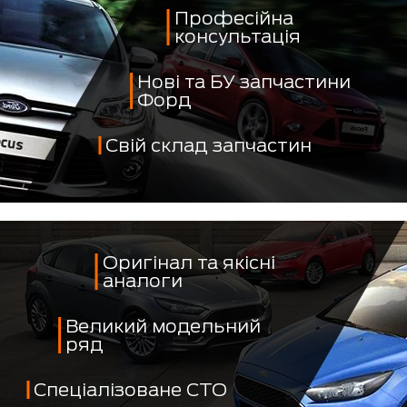
Професійна
консультація
Нові та БУ запчастини
Форд
Свій склад запчастин
Оригінал та якісні
аналоги
Великий модельний
ряд
Спеціалізоване СТО