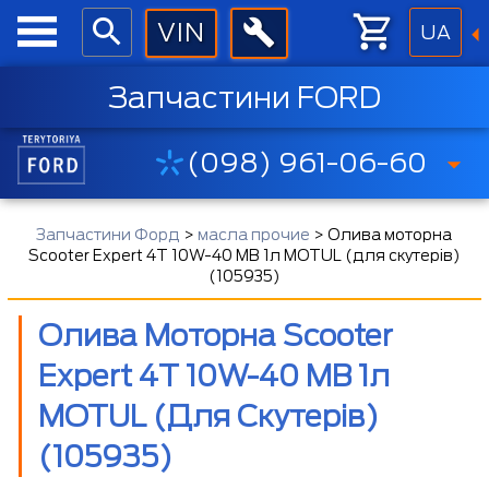
UA
Запчастини FORD
(098) 961-06-60
Запчастини Форд
>
масла прочие
>
Олива моторна
Scooter Expert 4T 10W-40 MB 1л MOTUL (для скутерів)
(105935)
Олива Моторна Scooter
Expert 4T 10W-40 MB 1л
MOTUL (для Скутерів)
(105935)