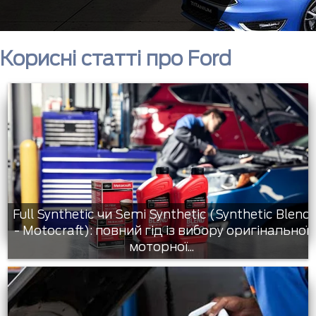
Корисні статті про Ford
Full Synthetic чи Semi Synthetic (Synthetic Blend
- Motocraft): повний гід із вибору оригінальної
моторної...