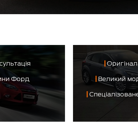
сультація
Оригінал 
тини Форд
Великий мо
Спеціалізован