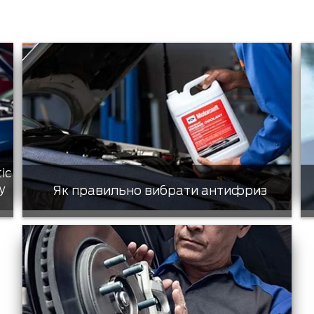
tic
у
Як правильно вибрати антифриз