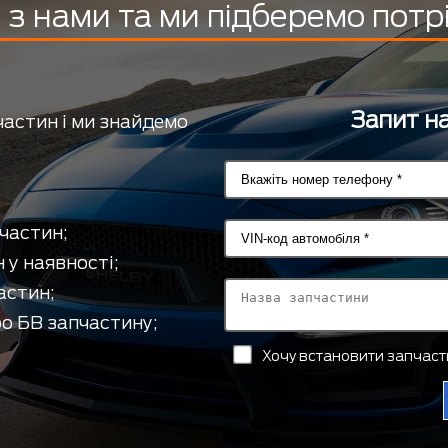
з нами та ми підберемо потр
Запит на
частин і ми знайдемо
частин;
 у наявності;
астин;
о БВ запчастину;
Хочу встановити запчас