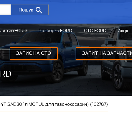
Пошук
частин FORD
Розборка FORD
СТО FORD
Акції
ЗАПИС НА СТО
ЗАПИТ НА ЗАПЧАСТ
ORD
4T SAE 30 1л MOTUL для газонокосарки) (102787)