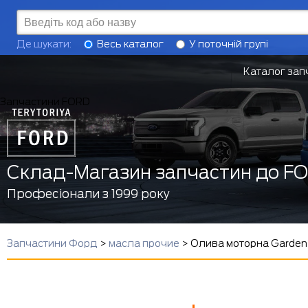
Де шукати:
Весь каталог
У поточній групі
Каталог зап
Запчастини FORD
Склад-Магазин запчастин до F
Професіонали з 1999 року
Запчастини Форд
>
масла прочие
>
Олива моторна Garden 