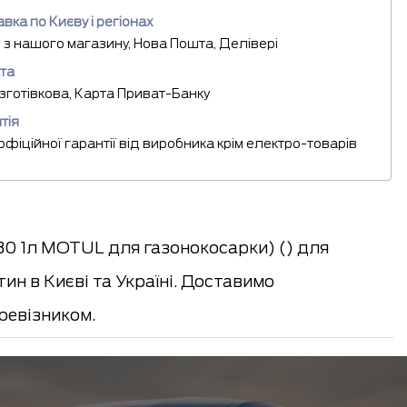
вка по Києву і регіонах
 з нашого магазину, Нова Пошта, Делівері
та
езготівкова, Карта Приват-Банку
тія
 офіційної гарантії від виробника крім електро-товарів
0 1л MOTUL для газонокосарки) () для
н в Києві та Україні. Доставимо
евізником.