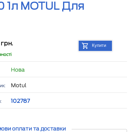
0 1л MOTUL Для
1
грн.
Купити
вності
Нова
Motul
ик:
102787
:
мови оплати та доставки