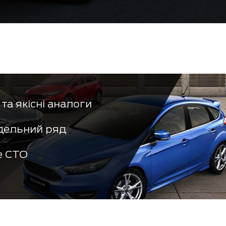
та якісні аналоги
дельний ряд
е СТО