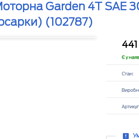
оторна Garden 4T SAE 3
осарки) (102787)
44
Є у ная
Стан:
Виробн
Артикул
У