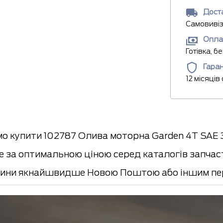
Доста
Самовивіз
Опла
Готівка, б
Гаран
12 місяців
о купити 102787 Олива моторна Garden 4T SAE 3
 за оптимальною ціною серед каталогів запчасти
ини якнайшвидше Новою Поштою або іншим пер