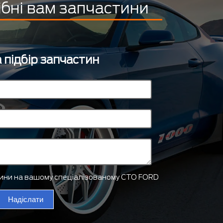
ібні вам запчастини
 підбір запчастин
тини на вашому спеціалізованому СТО FORD
Надіслати