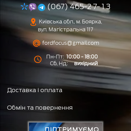
(067) 465-2 7- 1 3
Київська обл., м. Боярка,
вул. Магістральна 117
fordfocus@gmail.com
Пн-Пт:
10:00 - 18:00
Сб, Нд:
вихідний
Доставка і оплата
Обмін та повернення
ПІДТРИМУЄМО