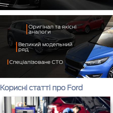
Оригінал та якісні
аналоги
Великий модельний
ряд
Спеціалізоване СТО
Корисні статті про Ford