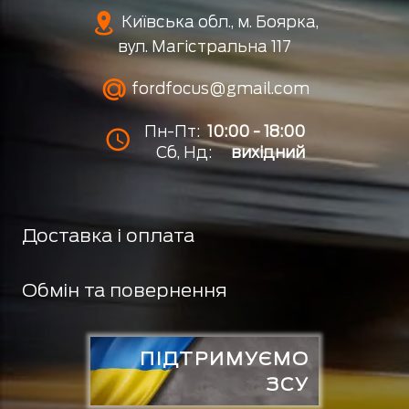
Київська обл., м. Боярка,
вул. Магістральна 117
fordfocus@gmail.com
Пн-Пт:
10:00 - 18:00
Сб, Нд:
вихідний
Доставка і оплата
Обмін та повернення
ПІДТРИМУЄМО
ЗСУ