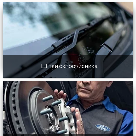
Щітки склоочисника