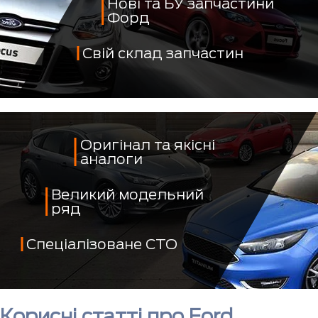
Нові та БУ запчастини
Форд
Свій склад запчастин
Оригінал та якісні
аналоги
Великий модельний
ряд
Спеціалізоване СТО
Корисні статті про Ford