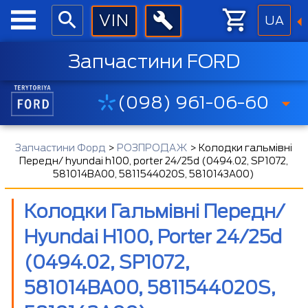
UA
Запчастини FORD
(098) 961-06-60
Запчастини Форд
>
РОЗПРОДАЖ
>
Колодки гальмівні
Передн/ hyundai h100, porter 24/25d (0494.02, SP1072,
581014BA00, 5811544020S, 5810143A00)
Колодки Гальмівні Передн/
Hyundai H100, Porter 24/25d
(0494.02, SP1072,
581014BA00, 5811544020S,