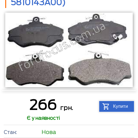
5810143A00)
266
Купити
грн.
Є у наявності
Нова
Стан: