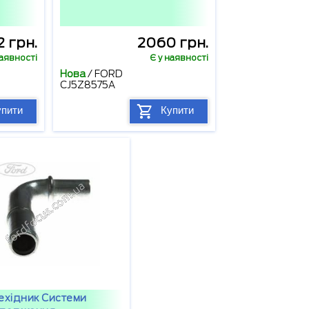
 грн.
2060 грн.
наявності
Є у наявності
Нова
/
FORD
CJ5Z8575A
упити
Купити
ехідник Системи