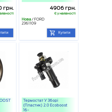
 грн.
4906 грн.
наявності
Є у наявності
Нова
/
FORD
2361109
упити
Купити
BOOST
Термостат У Зборі
(пластик) 2.0 Ecoboost
16-