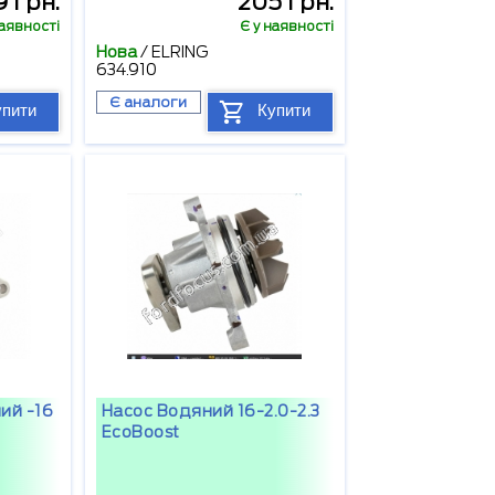
 грн.
205 грн.
наявності
Є у наявності
Нова
/
ELRING
634.910
Є аналоги
упити
Купити
ий -16
Насос Водяний 16-2.0-2.3
EcoBoost