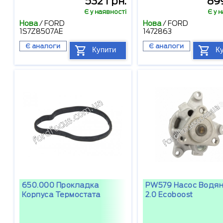
532 грн.
899
Є у наявності
Є у 
Нова
/
FORD
Нова
/
FORD
1S7Z8507AE
1472863
Є аналоги
Є аналоги
Купити
К
650.000 Прокладка
PW579 Насос Водян
Корпуса Термостата
2.0 Ecoboost