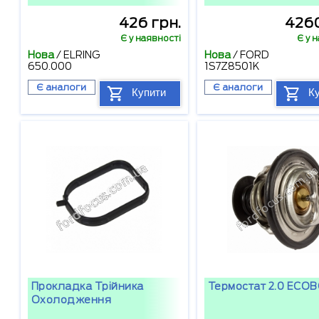
426 грн.
4260
Є у наявності
Є у 
Нова
/
ELRING
Нова
/
FORD
650.000
1S7Z8501K
Є аналоги
Є аналоги
Купити
К
Прокладка Трійника
Термостат 2.0 ECO
Охолодження