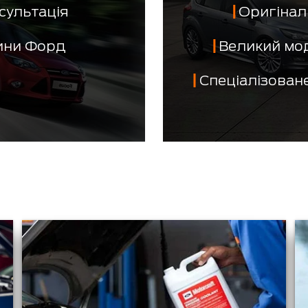
сультація
Оригінал 
тини Форд
Великий мо
Спеціалізован