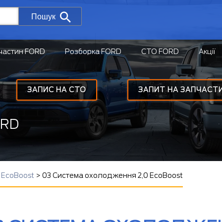
Пошук
частин FORD
Розборка FORD
СТО FORD
Акції
ЗАПИС НА СТО
ЗАПИТ НА ЗАПЧАСТ
ORD
 EcoBoost
>
03 Система охолодження 2,0 EcoBoost