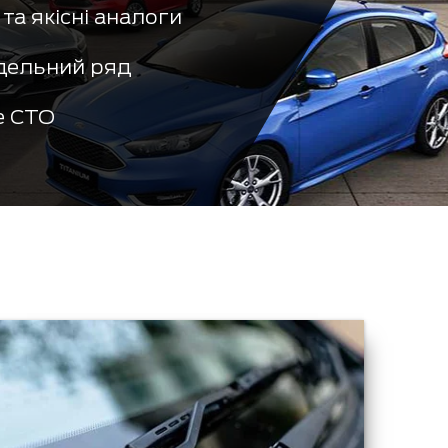
та якісні аналоги
дельний ряд
е СТО