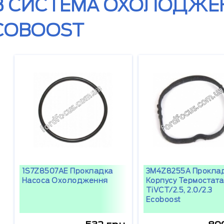
3 СИСТЕМА ОХОЛОДЖЕН
COBOOST
1S7Z8507AE Прокладка
3M4Z8255A Прокла
Насоса Охолодження
Корпусу Термостата
TiVCT/2.5, 2.0/2.3
Ecoboost