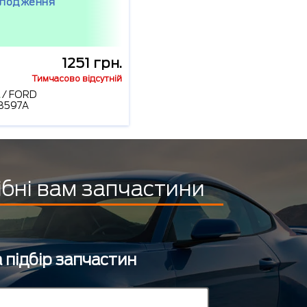
лодження
1251 грн.
Тимчасово відсутній
/
FORD
8597A
ібні вам запчастини
 підбір запчастин