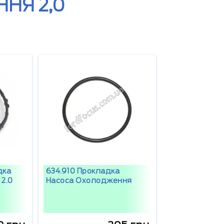
НЯ 2,0
дка
634.910 Прокладка
 2.0
Насоса Охолодження