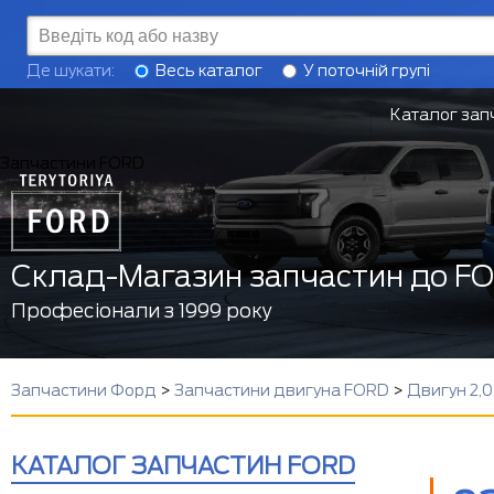
Де шукати:
Весь каталог
У поточній групі
Каталог зап
Запчастини FORD
Склад-Магазин запчастин до F
Професіонали з 1999 року
Запчастини Форд
>
Запчастини двигуна FORD
>
Двигун 2,0
КАТАЛОГ ЗАПЧАСТИН FORD