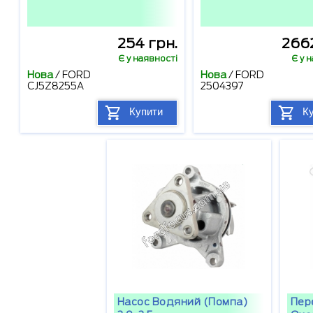
254 грн.
2662
Є у наявності
Є у 
Нова
/
FORD
Нова
/
FORD
CJ5Z8255A
2504397
Купити
К
Насос Водяний (помпа)
Пер