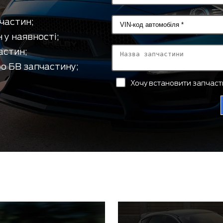
частин;
 у наявності;
астин;
о БВ запчастину;
Хочу встановити запчас