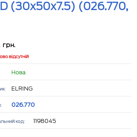
 (30x50x7.5) (026.770,
2
грн.
во відсутній
Нова
ELRING
ик:
026.770
:
1198045
альний код: