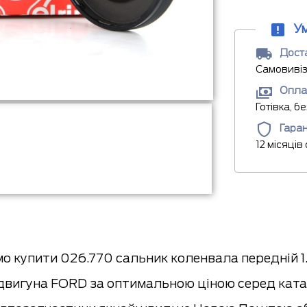
У
Доста
Самовивіз
Опла
Готівка, б
Гаран
12 місяців
о купити 026.770 сальник коленвала передній 1.
вигуна FORD за оптимальною ціною серед катало