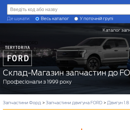
Де шукати:
Весь каталог
У поточній групі
Каталог зап
Запчастини FORD
Склад-Магазин запчастин до F
Професіонали з 1999 року
Запчастини Форд
>
Запчастини двигуна FORD
>
Двигун 1.8