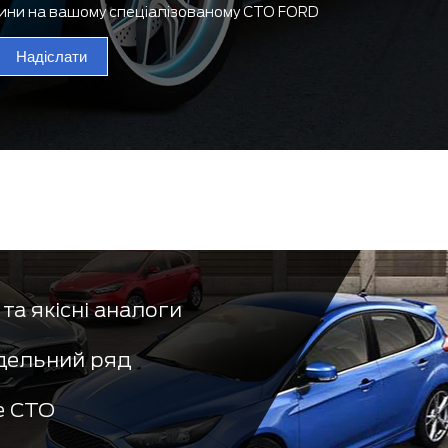
тини на вашому спеціалізованому СТО FORD
Надіслати
та якісні аналоги
дельний ряд
е СТО