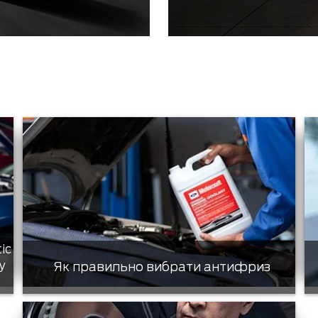
tic
у
Як правильно вибрати антифриз