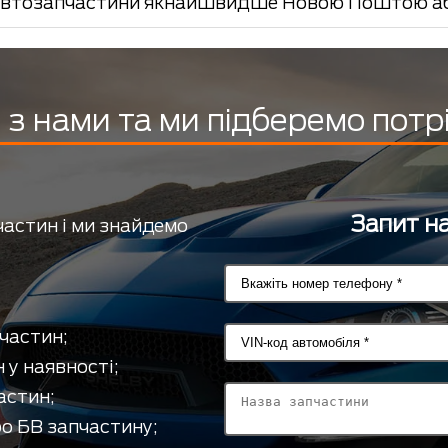
втозапчастини якнайшвидше Новою Поштою або
з нами та ми підберемо потр
Запит на
частин і ми знайдемо
частин;
 у наявності;
астин;
о БВ запчастину;