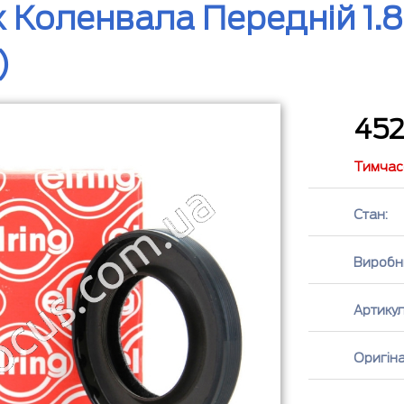
 Коленвала Передній 1.8D
)
45
Тимчасо
Стан:
Виробн
Артикул
Оригін