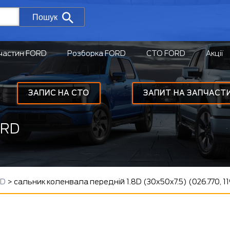
Пошук
частин FORD
Розборка FORD
СТО FORD
Акції
ЗАПИС НА СТО
ЗАПИТ НА ЗАПЧАСТ
ORD
 D
>
сальник коленвала передній 1.8D (30x50x7.5) (026.770, 1