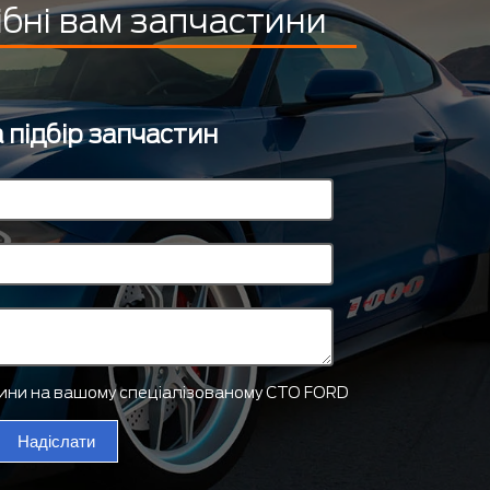
ібні вам запчастини
 підбір запчастин
тини на вашому спеціалізованому СТО FORD
Надіслати