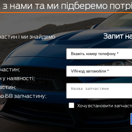
з нами та ми підберемо потр
Запит на
частин і ми знайдемо
частин;
 у наявності;
астин;
о БВ запчастину;
Хочу встановити запчас