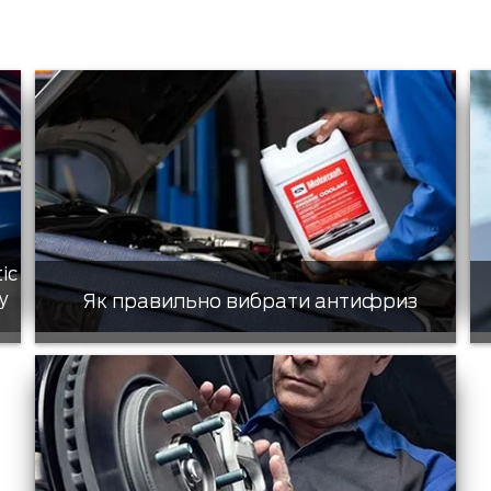
tic
у
Як правильно вибрати антифриз