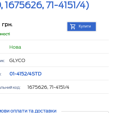
1675626, 71-4151/4)
2
грн.
Купити
вності
Нова
GLYCO
ик:
01-4152/4STD
:
1675626, 71-4151/4
альний код:
мови оплати та доставки