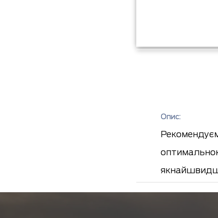
Опис:
Рекомендуєм
оптимальною
якнайшвидш