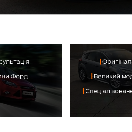
сультація
Оригінал 
тини Форд
Великий мо
Спеціалізован