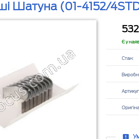
і Шатуна (01-4152/4STD, 
53
Є у ная
Стан:
Виробн
Артикул
Оригін
У