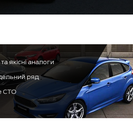
та якісні аналоги
дельний ряд
е СТО