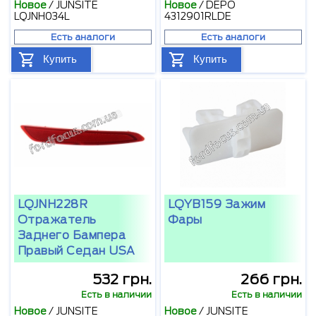
Новое
/
JUNSITE
Новое
/
DEPO
LQJNH034L
4312901RLDE
Есть аналоги
Есть аналоги
Купить
Купить
LQJNH228R
LQYB159 Зажим
Отражатель
Фары
Заднего Бампера
Правый Седан USA
532 грн.
266 грн.
Есть в наличии
Есть в наличии
Новое
/
JUNSITE
Новое
/
JUNSITE