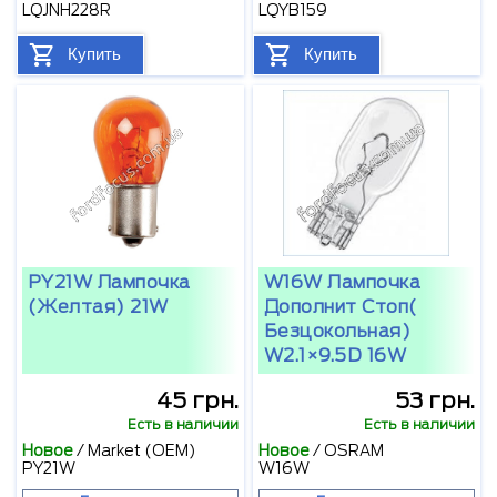
LQJNH228R
LQYB159
Купить
Купить
PY21W Лампочка
W16W Лампочка
(желтая) 21W
Дополнит Стоп(
Безцокольная)
W2.1×9.5D 16W
45 грн.
53 грн.
Есть в наличии
Есть в наличии
Новое
/
Market (OEM)
Новое
/
OSRAM
PY21W
W16W