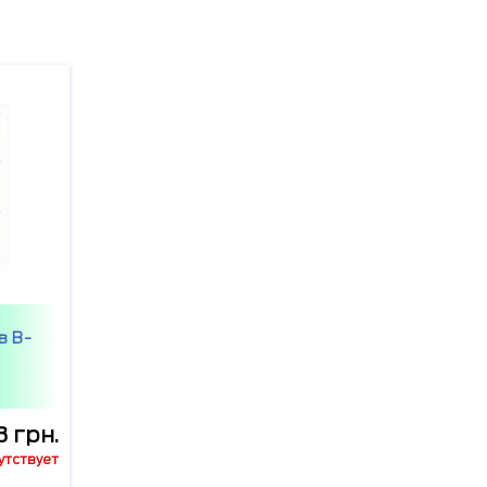
в B-
3 грн.
утствует