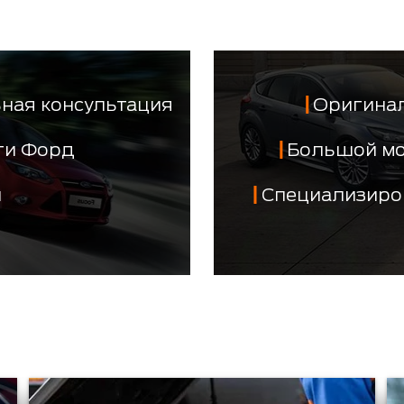
ная консультация
Оригинал
сти Форд
Большой м
й
Специализиро