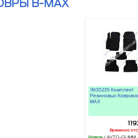
ОВРЫ B-MAX
1800235 Комплект
Резиновых Коврико
MAX
119
Временно отс
Новое
/
AVTO-GUMM